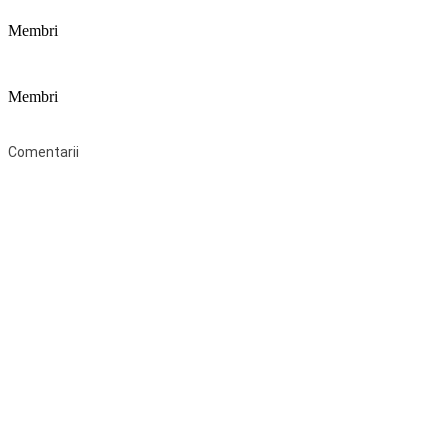
Membri
Membri
Federaţia Coaliția pentru Educație este deschisă tuturor organizațiilor 
Comentarii