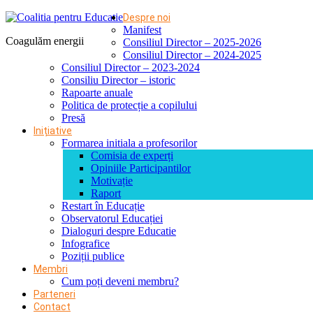
Despre noi
Manifest
Coagulăm energii
Consiliul Director – 2025-2026
Consiliul Director – 2024-2025
Consiliul Director – 2023-2024
Consiliu Director – istoric
Rapoarte anuale
Politica de protecție a copilului
Presă
Inițiative
Formarea initiala a profesorilor
Comisia de experți
Opiniile Participantilor
Motivație
Raport
Restart în Educație
Observatorul Educației
Dialoguri despre Educatie
Infografice
Poziții publice
Membri
Cum poți deveni membru?
Parteneri
Contact