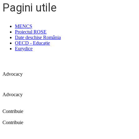
Pagini utile
MENCȘ
Proiectul ROSE
Date deschise România
OECD - Educație
Eurydice
Advocacy
Advocacy
Coaliția pentru educație a primit 109 depoziții (opinii) privind îmbunătăț
Contribuie
Contribuie
FELICITĂRI! Dacă vrei să accesezi pagina aceasta înseamnă că îți doreșt