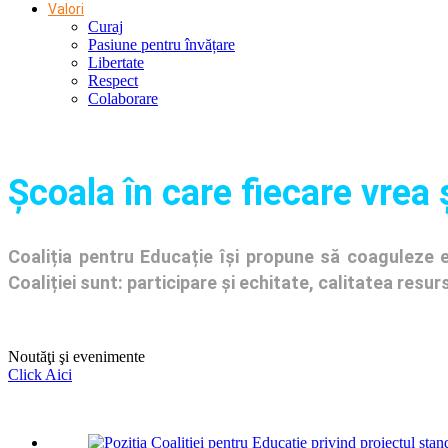
Valori
Curaj
Pasiune pentru învățare
Libertate
Respect
Colaborare
Şcoala în care fiecare vrea 
Coaliția pentru Educație își propune să coaguleze en
Coaliției sunt: participare și echitate, calitatea res
Noutăţi şi evenimente
Click Aici