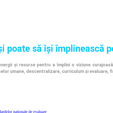
și poate să își împlinească p
ergii și resurse pentru a împlini o viziune curajoasă 
urselor umane, descentralizare, curriculum și evaluare, 