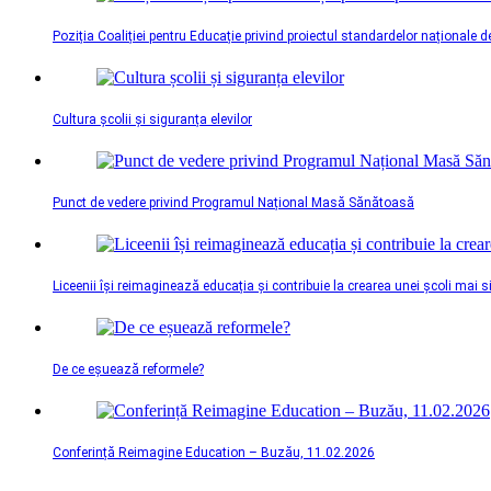
Poziția Coaliției pentru Educație privind proiectul standardelor naționale d
Cultura școlii și siguranța elevilor
Punct de vedere privind Programul Național Masă Sănătoasă
Liceenii își reimaginează educația și contribuie la crearea unei școli mai 
De ce eșuează reformele?
Conferință Reimagine Education – Buzău, 11.02.2026