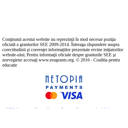
Conţinutul acestui website nu reprezintă în mod necesar poziţia
oficială a granturilor SEE 2009-2014. Întreaga răspundere asupra
corectitudinii şi coerenţei informaţiilor prezentate revine iniţiatorilor
website-ului; Pentru informaţii oficiale despre granturile SEE şi
norvegiene accesaţi www.eeagrants.org. © 2016 - Coalitia pentru
educatie
ANPC
(Autoritatea Națională pentru Protecția Consumatorilor) |
Soluționarea
online a litigiilor
– Comisia Europeană