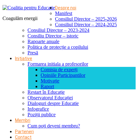
Despre noi
Manifest
Coagulăm energii
Consiliul Director – 2025-2026
Consiliul Director – 2024-2025
Consiliul Director – 2023-2024
Consiliu Director – istoric
Rapoarte anuale
Politica de protecție a copilului
Presă
Inițiative
Formarea initiala a profesorilor
Comisia de experți
Opiniile Participantilor
Motivație
Raport
Restart în Educație
Observatorul Educației
Dialoguri despre Educatie
Infografice
Poziții publice
Membri
Cum poți deveni membru?
Parteneri
Contact