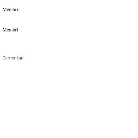
Membri
Membri
Federaţia Coaliția pentru Educație este deschisă tuturor organizațiilor
neguvernamentale non-profit și apolitice care îşi desfăşoară
activitatea în domeniul educaţional şi aderă la Statutul Federației.
Comentarii