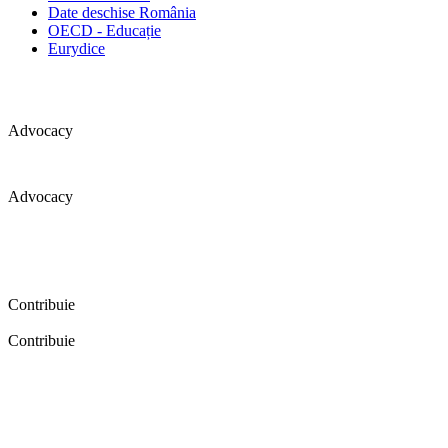
Date deschise România
OECD - Educație
Eurydice
Advocacy
Advocacy
Coaliția pentru educație a primit 109 depoziții (opinii) privind
îmbunătățirea formării inițiale a profesorilor în cadrul unei audieri
publice organizate în aprilie 2016. Aici puteți citi detalii și raportul
audierii publice.
Contribuie
Contribuie
FELICITĂRI! Dacă vrei să accesezi pagina aceasta înseamnă că îți
dorești să contribui la o Românie cu şcoli în care fiecare vrea și
poate să își împlinească potenţialul! Click aici și află cum poți
contribui!