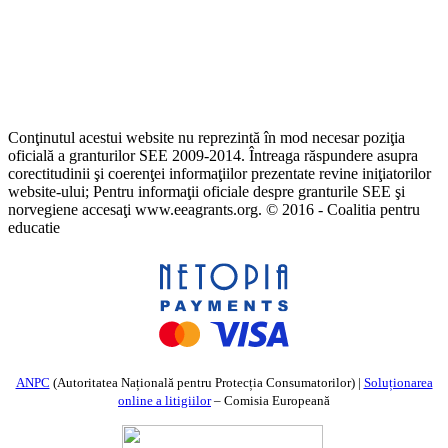
Conţinutul acestui website nu reprezintă în mod necesar poziţia
oficială a granturilor SEE 2009-2014. Întreaga răspundere asupra
corectitudinii şi coerenţei informaţiilor prezentate revine iniţiatorilor
website-ului; Pentru informaţii oficiale despre granturile SEE şi
norvegiene accesaţi www.eeagrants.org. © 2016 - Coalitia pentru
educatie
ANPC
(Autoritatea Națională pentru Protecția Consumatorilor) |
Soluționarea
online a litigiilor
– Comisia Europeană