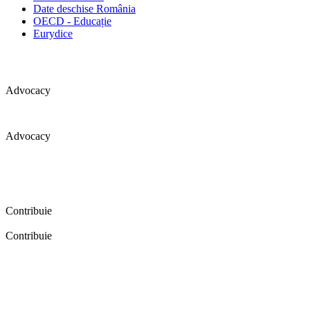
Date deschise România
OECD - Educație
Eurydice
Advocacy
Advocacy
Coaliția pentru educație a primit 109 depoziții (opinii) privind
îmbunătățirea formării inițiale a profesorilor în cadrul unei audieri
publice organizate în aprilie 2016. Aici puteți citi detalii și raportul
audierii publice.
Contribuie
Contribuie
FELICITĂRI! Dacă vrei să accesezi pagina aceasta înseamnă că îți
dorești să contribui la o Românie cu şcoli în care fiecare vrea și
poate să își împlinească potenţialul! Click aici și află cum poți
contribui!