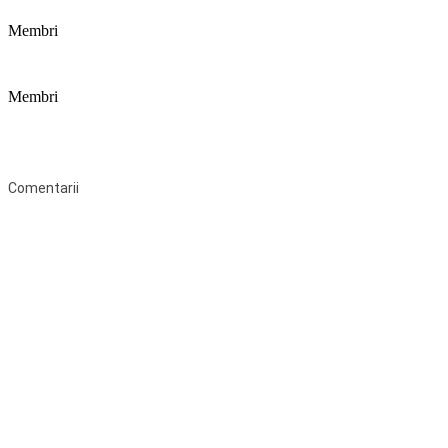
Membri
Membri
Federaţia Coaliția pentru Educație este deschisă tuturor organizațiilor
neguvernamentale non-profit și apolitice care îşi desfăşoară
activitatea în domeniul educaţional şi aderă la Statutul Federației.
Comentarii