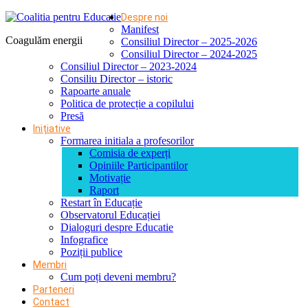
Despre noi
Manifest
Coagulăm energii
Consiliul Director – 2025-2026
Consiliul Director – 2024-2025
Consiliul Director – 2023-2024
Consiliu Director – istoric
Rapoarte anuale
Politica de protecție a copilului
Presă
Inițiative
Formarea initiala a profesorilor
Comisia de experți
Opiniile Participantilor
Motivație
Raport
Restart în Educație
Observatorul Educației
Dialoguri despre Educatie
Infografice
Poziții publice
Membri
Cum poți deveni membru?
Parteneri
Contact