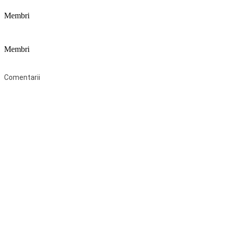
Membri
Membri
Federaţia Coaliția pentru Educație este deschisă tuturor organizațiilor 
Comentarii