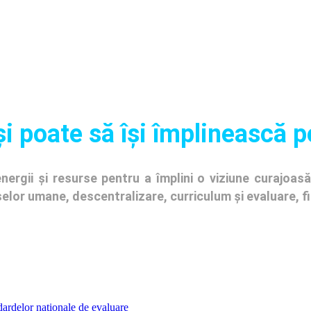
și poate să își împlinească p
ergii și resurse pentru a împlini o viziune curajoasă 
urselor umane, descentralizare, curriculum și evaluare, 