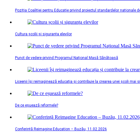
Poziția Coaliției pentru Educație privind proiectul standardelor naționale d
Cultura școlii și siguranța elevilor
Punct de vedere privind Programul Național Masă Sănătoasă
Liceenii își reimaginează educația și contribuie la crearea unei școli mai 
De ce eșuează reformele?
Conferință Reimagine Education – Buzău, 11.02.2026