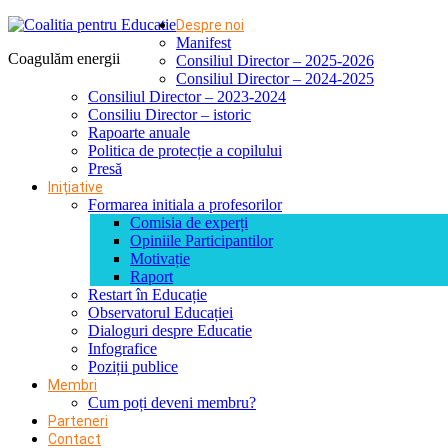
Despre noi
Manifest
Coagulăm energii
Consiliul Director – 2025-2026
Consiliul Director – 2024-2025
Consiliul Director – 2023-2024
Consiliu Director – istoric
Rapoarte anuale
Politica de protecție a copilului
Presă
Inițiative
Formarea initiala a profesorilor
Comisia de experți
Opiniile Participantilor
Motivație
Raport
Restart în Educație
Observatorul Educației
Dialoguri despre Educatie
Infografice
Poziții publice
Membri
Cum poți deveni membru?
Parteneri
Contact