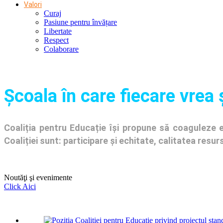
Valori
Curaj
Pasiune pentru învățare
Libertate
Respect
Colaborare
Şcoala în care fiecare vrea 
Coaliția pentru Educație își propune să coaguleze en
Coaliției sunt: participare și echitate, calitatea res
Noutăţi şi evenimente
Click Aici