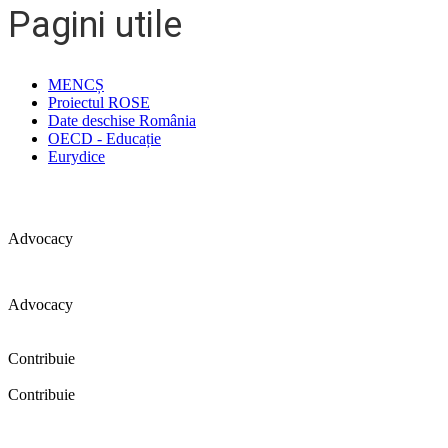
Pagini utile
MENCȘ
Proiectul ROSE
Date deschise România
OECD - Educație
Eurydice
Advocacy
Advocacy
Coaliția pentru educație a primit 109 depoziții (opinii) privind îmbunătăț
Contribuie
Contribuie
FELICITĂRI! Dacă vrei să accesezi pagina aceasta înseamnă că îți doreșt