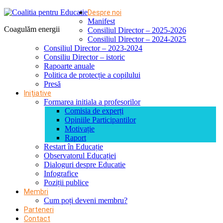
Despre noi
Manifest
Coagulăm energii
Consiliul Director – 2025-2026
Consiliul Director – 2024-2025
Consiliul Director – 2023-2024
Consiliu Director – istoric
Rapoarte anuale
Politica de protecție a copilului
Presă
Inițiative
Formarea initiala a profesorilor
Comisia de experți
Opiniile Participantilor
Motivație
Raport
Restart în Educație
Observatorul Educației
Dialoguri despre Educatie
Infografice
Poziții publice
Membri
Cum poți deveni membru?
Parteneri
Contact