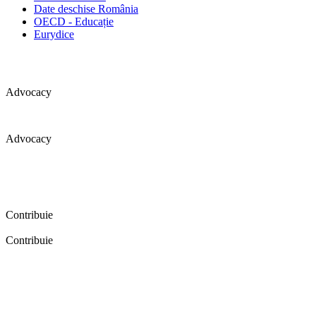
Date deschise România
OECD - Educație
Eurydice
Advocacy
Advocacy
Coaliția pentru educație a primit 109 depoziții (opinii) privind
îmbunătățirea formării inițiale a profesorilor în cadrul unei audieri
publice organizate în aprilie 2016. Aici puteți citi detalii și raportul
audierii publice.
Contribuie
Contribuie
FELICITĂRI! Dacă vrei să accesezi pagina aceasta înseamnă că îți
dorești să contribui la o Românie cu şcoli în care fiecare vrea și
poate să își împlinească potenţialul! Click aici și află cum poți
contribui!