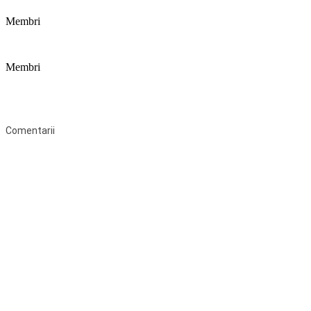
Membri
Membri
Federaţia Coaliția pentru Educație este deschisă tuturor organizațiilor
neguvernamentale non-profit și apolitice care îşi desfăşoară
activitatea în domeniul educaţional şi aderă la Statutul Federației.
Comentarii