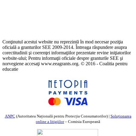
Conţinutul acestui website nu reprezintă în mod necesar poziţia
oficială a granturilor SEE 2009-2014. Întreaga răspundere asupra
corectitudinii şi coerenţei informaţiilor prezentate revine iniţiatorilor
website-ului; Pentru informaţii oficiale despre granturile SEE şi
norvegiene accesaţi www.eeagrants.org. © 2016 - Coalitia pentru
educatie
ANPC
(Autoritatea Națională pentru Protecția Consumatorilor) |
Soluționarea
online a litigiilor
– Comisia Europeană