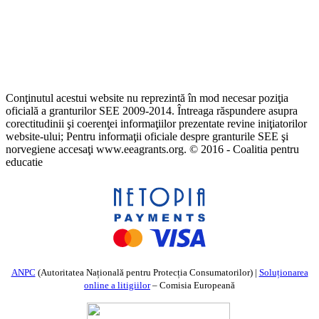
Conţinutul acestui website nu reprezintă în mod necesar poziţia
oficială a granturilor SEE 2009-2014. Întreaga răspundere asupra
corectitudinii şi coerenţei informaţiilor prezentate revine iniţiatorilor
website-ului; Pentru informaţii oficiale despre granturile SEE şi
norvegiene accesaţi www.eeagrants.org. © 2016 - Coalitia pentru
educatie
ANPC
(Autoritatea Națională pentru Protecția Consumatorilor) |
Soluționarea
online a litigiilor
– Comisia Europeană