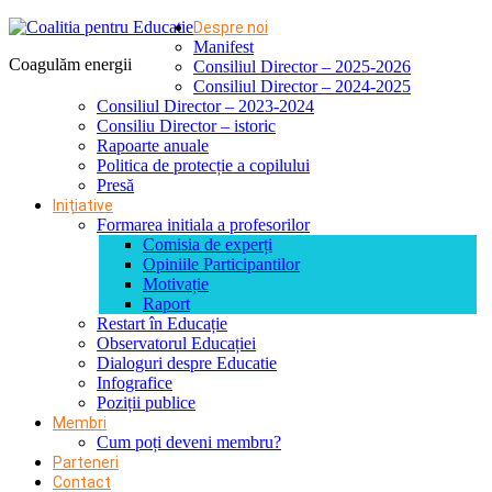
Despre noi
Manifest
Coagulăm energii
Consiliul Director – 2025-2026
Consiliul Director – 2024-2025
Consiliul Director – 2023-2024
Consiliu Director – istoric
Rapoarte anuale
Politica de protecție a copilului
Presă
Inițiative
Formarea initiala a profesorilor
Comisia de experți
Opiniile Participantilor
Motivație
Raport
Restart în Educație
Observatorul Educației
Dialoguri despre Educatie
Infografice
Poziții publice
Membri
Cum poți deveni membru?
Parteneri
Contact