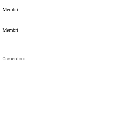
Membri
Membri
Federaţia Coaliția pentru Educație este deschisă tuturor organizațiilor
neguvernamentale non-profit și apolitice care îşi desfăşoară
activitatea în domeniul educaţional şi aderă la Statutul Federației.
Comentarii