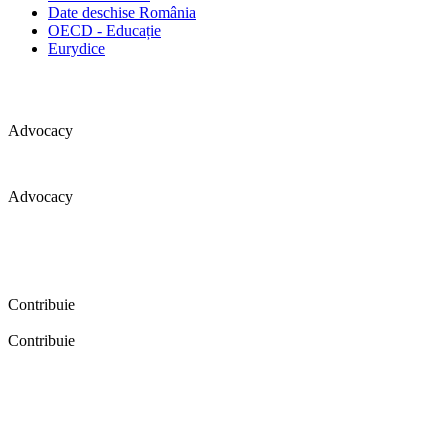
Date deschise România
OECD - Educație
Eurydice
Advocacy
Advocacy
Coaliția pentru educație a primit 109 depoziții (opinii) privind
îmbunătățirea formării inițiale a profesorilor în cadrul unei audieri
publice organizate în aprilie 2016. Aici puteți citi detalii și raportul
audierii publice.
Contribuie
Contribuie
FELICITĂRI! Dacă vrei să accesezi pagina aceasta înseamnă că îți
dorești să contribui la o Românie cu şcoli în care fiecare vrea și
poate să își împlinească potenţialul! Click aici și află cum poți
contribui!