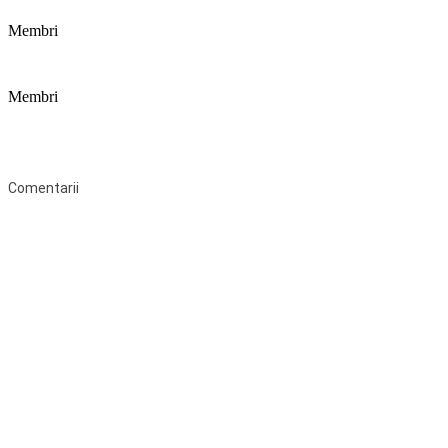
Membri
Membri
Federaţia Coaliția pentru Educație este deschisă tuturor organizațiilor
neguvernamentale non-profit și apolitice care îşi desfăşoară
activitatea în domeniul educaţional şi aderă la Statutul Federației.
Comentarii