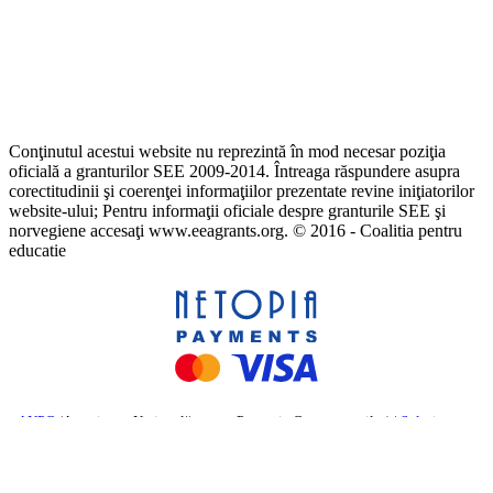
Conţinutul acestui website nu reprezintă în mod necesar poziţia
oficială a granturilor SEE 2009-2014. Întreaga răspundere asupra
corectitudinii şi coerenţei informaţiilor prezentate revine iniţiatorilor
website-ului; Pentru informaţii oficiale despre granturile SEE şi
norvegiene accesaţi www.eeagrants.org. © 2016 - Coalitia pentru
educatie
ANPC
(Autoritatea Națională pentru Protecția Consumatorilor) |
Soluționarea
online a litigiilor
– Comisia Europeană