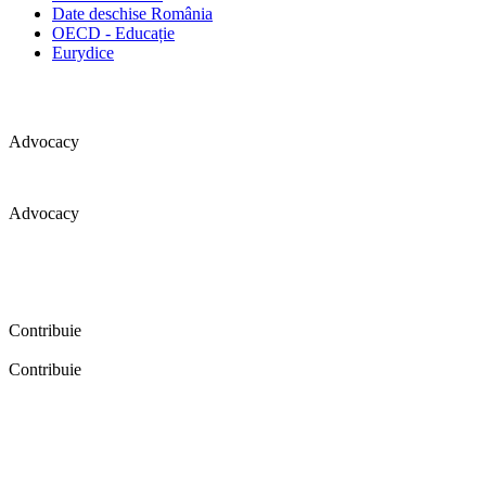
Date deschise România
OECD - Educație
Eurydice
Advocacy
Advocacy
Coaliția pentru educație a primit 109 depoziții (opinii) privind
îmbunătățirea formării inițiale a profesorilor în cadrul unei audieri
publice organizate în aprilie 2016. Aici puteți citi detalii și raportul
audierii publice.
Contribuie
Contribuie
FELICITĂRI! Dacă vrei să accesezi pagina aceasta înseamnă că îți
dorești să contribui la o Românie cu şcoli în care fiecare vrea și
poate să își împlinească potenţialul! Click aici și află cum poți
contribui!