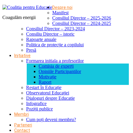
Despre noi
Manifest
Coagulăm energii
Consiliul Director – 2025-2026
Consiliul Director – 2024-2025
Consiliul Director – 2023-2024
Consiliu Director – istoric
Rapoarte anuale
Politica de protecție a copilului
Presă
Inițiative
Formarea initiala a profesorilor
Comisia de experți
Opiniile Participantilor
Motivație
Raport
Restart în Educație
Observatorul Educației
Dialoguri despre Educatie
Infografice
Poziții publice
Membri
Cum poți deveni membru?
Parteneri
Contact