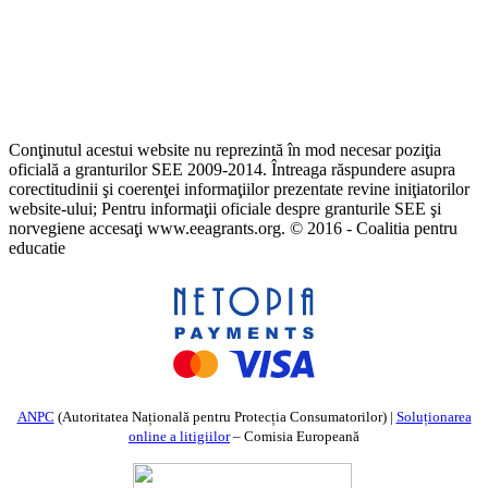
Conţinutul acestui website nu reprezintă în mod necesar poziţia
oficială a granturilor SEE 2009-2014. Întreaga răspundere asupra
corectitudinii şi coerenţei informaţiilor prezentate revine iniţiatorilor
website-ului; Pentru informaţii oficiale despre granturile SEE şi
norvegiene accesaţi www.eeagrants.org. © 2016 - Coalitia pentru
educatie
ANPC
(Autoritatea Națională pentru Protecția Consumatorilor) |
Soluționarea
online a litigiilor
– Comisia Europeană