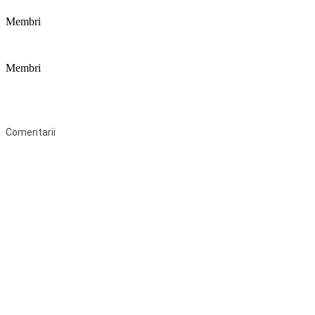
Membri
Membri
Federaţia Coaliția pentru Educație este deschisă tuturor organizațiilor
neguvernamentale non-profit și apolitice care îşi desfăşoară
activitatea în domeniul educaţional şi aderă la Statutul Federației.
Comentarii