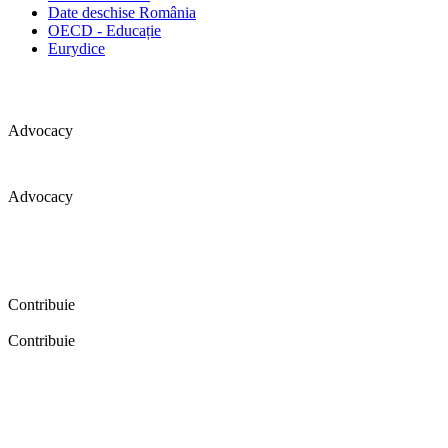
Date deschise România
OECD - Educație
Eurydice
Advocacy
Advocacy
Coaliția pentru educație a primit 109 depoziții (opinii) privind
îmbunătățirea formării inițiale a profesorilor în cadrul unei audieri
publice organizate în aprilie 2016. Aici puteți citi detalii și raportul
audierii publice.
Contribuie
Contribuie
FELICITĂRI! Dacă vrei să accesezi pagina aceasta înseamnă că îți
dorești să contribui la o Românie cu şcoli în care fiecare vrea și
poate să își împlinească potenţialul! Click aici și află cum poți
contribui!