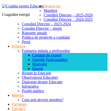
Despre noi
Manifest
Coagulăm energii
Consiliul Director – 2025-2026
Consiliul Director – 2024-2025
Consiliul Director – 2023-2024
Consiliu Director – istoric
Rapoarte anuale
Politica de protecție a copilului
Presă
Inițiative
Formarea initiala a profesorilor
Comisia de experți
Opiniile Participantilor
Motivație
Raport
Restart în Educație
Observatorul Educației
Dialoguri despre Educatie
Infografice
Poziții publice
Membri
Cum poți deveni membru?
Parteneri
Contact