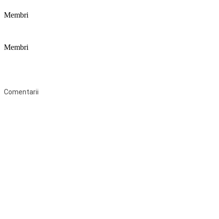
Membri
Membri
Federaţia Coaliția pentru Educație este deschisă tuturor organizațiilor
neguvernamentale non-profit și apolitice care îşi desfăşoară
activitatea în domeniul educaţional şi aderă la Statutul Federației.
Comentarii