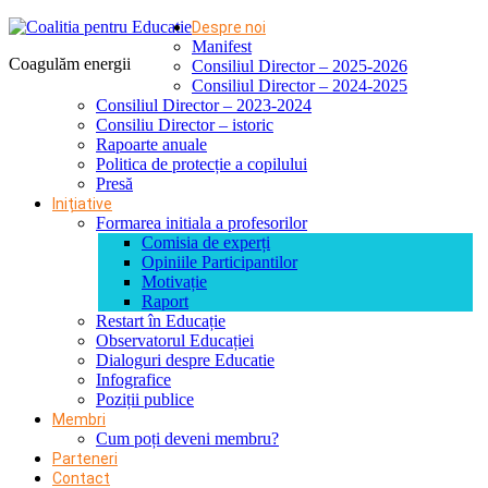
Despre noi
Manifest
Coagulăm energii
Consiliul Director – 2025-2026
Consiliul Director – 2024-2025
Consiliul Director – 2023-2024
Consiliu Director – istoric
Rapoarte anuale
Politica de protecție a copilului
Presă
Inițiative
Formarea initiala a profesorilor
Comisia de experți
Opiniile Participantilor
Motivație
Raport
Restart în Educație
Observatorul Educației
Dialoguri despre Educatie
Infografice
Poziții publice
Membri
Cum poți deveni membru?
Parteneri
Contact