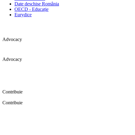
Date deschise România
OECD - Educație
Eurydice
Advocacy
Advocacy
Coaliția pentru educație a primit 109 depoziții (opinii) privind
îmbunătățirea formării inițiale a profesorilor în cadrul unei audieri
publice organizate în aprilie 2016. Aici puteți citi detalii și raportul
audierii publice.
Contribuie
Contribuie
FELICITĂRI! Dacă vrei să accesezi pagina aceasta înseamnă că îți
dorești să contribui la o Românie cu şcoli în care fiecare vrea și
poate să își împlinească potenţialul! Click aici și află cum poți
contribui!