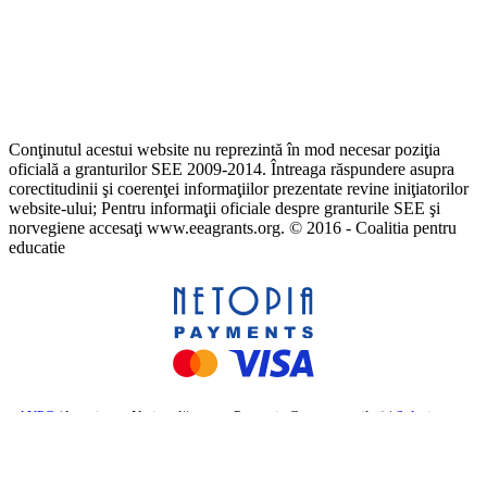
Conţinutul acestui website nu reprezintă în mod necesar poziţia
oficială a granturilor SEE 2009-2014. Întreaga răspundere asupra
corectitudinii şi coerenţei informaţiilor prezentate revine iniţiatorilor
website-ului; Pentru informaţii oficiale despre granturile SEE şi
norvegiene accesaţi www.eeagrants.org. © 2016 - Coalitia pentru
educatie
ANPC
(Autoritatea Națională pentru Protecția Consumatorilor) |
Soluționarea
online a litigiilor
– Comisia Europeană