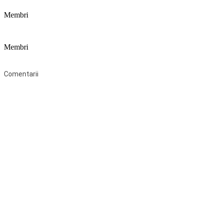
Membri
Membri
Federaţia Coaliția pentru Educație este deschisă tuturor organizațiilor 
Comentarii