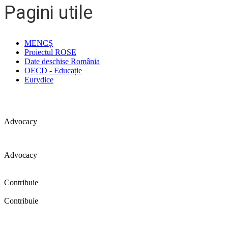
Pagini utile
MENCȘ
Proiectul ROSE
Date deschise România
OECD - Educație
Eurydice
Advocacy
Advocacy
Coaliția pentru educație a primit 109 depoziții (opinii) privind îmbunătăț
Contribuie
Contribuie
FELICITĂRI! Dacă vrei să accesezi pagina aceasta înseamnă că îți doreșt