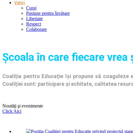
Valori
Curaj
Pasiune pentru învățare
Libertate
Respect
Colaborare
Şcoala în care fiecare vrea 
Coaliția pentru Educație își propune să coaguleze en
Coaliției sunt: participare și echitate, calitatea res
Noutăţi şi evenimente
Click Aici