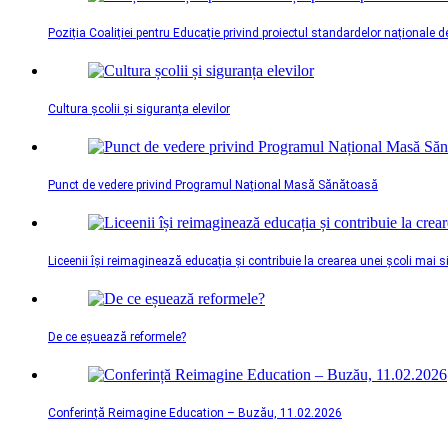
Poziția Coaliției pentru Educație privind proiectul standardelor naționale d
Cultura școlii și siguranța elevilor
Punct de vedere privind Programul Național Masă Sănătoasă
Liceenii își reimaginează educația și contribuie la crearea unei școli mai 
De ce eșuează reformele?
Conferință Reimagine Education – Buzău, 11.02.2026