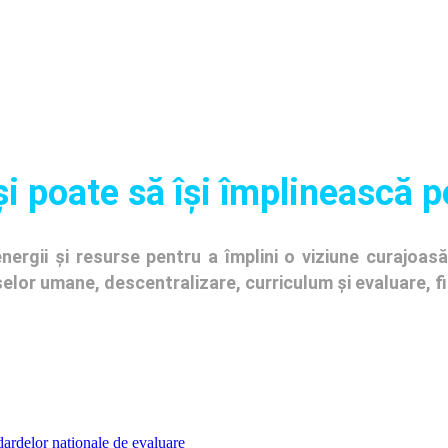
și poate să își împlinească p
ergii și resurse pentru a împlini o viziune curajoasă 
urselor umane, descentralizare, curriculum și evaluare, 