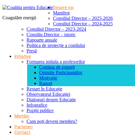
Despre noi
Manifest
Coagulăm energii
Consiliul Director – 2025-2026
Consiliul Director – 2024-2025
Consiliul Director – 2023-2024
Consiliu Director – istoric
Rapoarte anuale
Politica de protecție a copilului
Presă
Inițiative
Formarea initiala a profesorilor
Comisia de experți
Opiniile Participantilor
Motivație
Raport
Restart în Educație
Observatorul Educației
Dialoguri despre Educatie
Infografice
Poziții publice
Membri
Cum poți deveni membru?
Parteneri
Contact