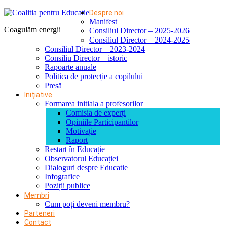
Despre noi
Manifest
Coagulăm energii
Consiliul Director – 2025-2026
Consiliul Director – 2024-2025
Consiliul Director – 2023-2024
Consiliu Director – istoric
Rapoarte anuale
Politica de protecție a copilului
Presă
Inițiative
Formarea initiala a profesorilor
Comisia de experți
Opiniile Participantilor
Motivație
Raport
Restart în Educație
Observatorul Educației
Dialoguri despre Educatie
Infografice
Poziții publice
Membri
Cum poți deveni membru?
Parteneri
Contact