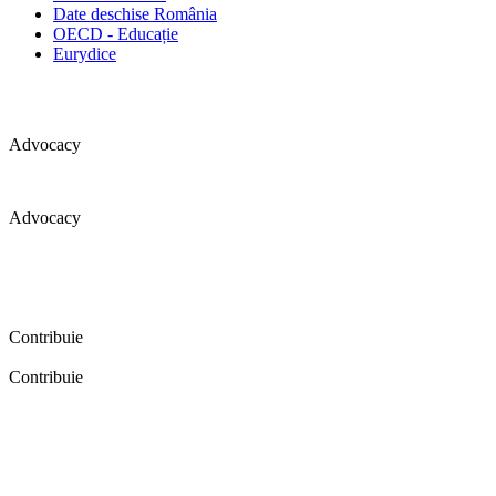
Date deschise România
OECD - Educație
Eurydice
Advocacy
Advocacy
Coaliția pentru educație a primit 109 depoziții (opinii) privind
îmbunătățirea formării inițiale a profesorilor în cadrul unei audieri
publice organizate în aprilie 2016. Aici puteți citi detalii și raportul
audierii publice.
Contribuie
Contribuie
FELICITĂRI! Dacă vrei să accesezi pagina aceasta înseamnă că îți
dorești să contribui la o Românie cu şcoli în care fiecare vrea și
poate să își împlinească potenţialul! Click aici și află cum poți
contribui!