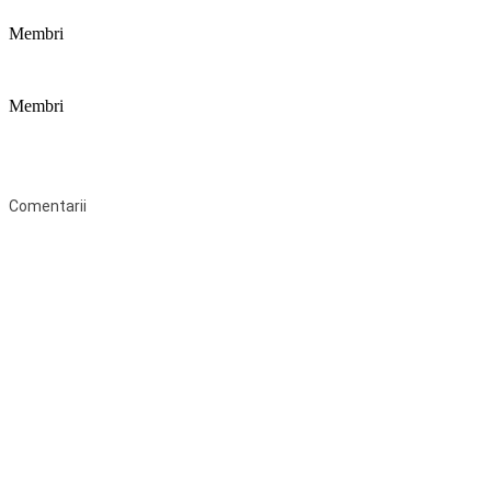
Membri
Membri
Federaţia Coaliția pentru Educație este deschisă tuturor organizațiilor
neguvernamentale non-profit și apolitice care îşi desfăşoară
activitatea în domeniul educaţional şi aderă la Statutul Federației.
Comentarii