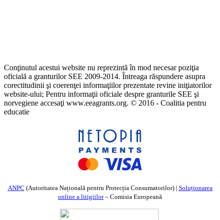
Conţinutul acestui website nu reprezintă în mod necesar poziţia
oficială a granturilor SEE 2009-2014. Întreaga răspundere asupra
corectitudinii şi coerenţei informaţiilor prezentate revine iniţiatorilor
website-ului; Pentru informaţii oficiale despre granturile SEE şi
norvegiene accesaţi www.eeagrants.org. © 2016 - Coalitia pentru
educatie
ANPC
(Autoritatea Națională pentru Protecția Consumatorilor) |
Soluționarea
online a litigiilor
– Comisia Europeană