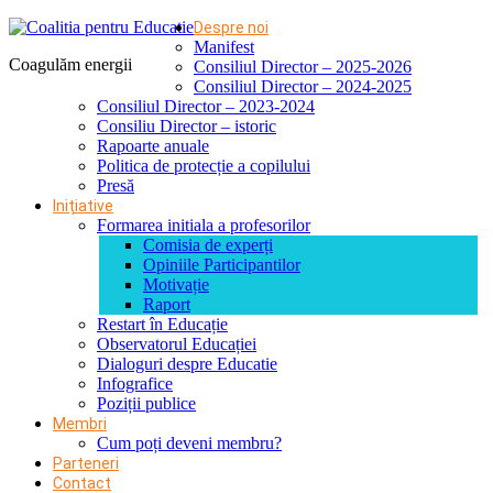
Despre noi
Manifest
Coagulăm energii
Consiliul Director – 2025-2026
Consiliul Director – 2024-2025
Consiliul Director – 2023-2024
Consiliu Director – istoric
Rapoarte anuale
Politica de protecție a copilului
Presă
Inițiative
Formarea initiala a profesorilor
Comisia de experți
Opiniile Participantilor
Motivație
Raport
Restart în Educație
Observatorul Educației
Dialoguri despre Educatie
Infografice
Poziții publice
Membri
Cum poți deveni membru?
Parteneri
Contact