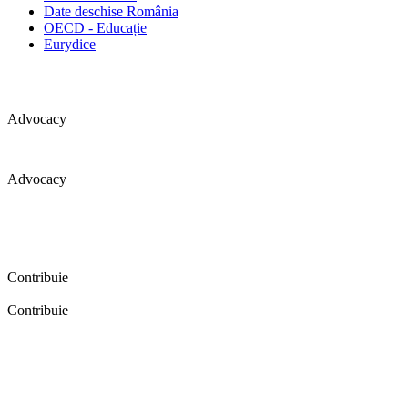
Date deschise România
OECD - Educație
Eurydice
Advocacy
Advocacy
Coaliția pentru educație a primit 109 depoziții (opinii) privind
îmbunătățirea formării inițiale a profesorilor în cadrul unei audieri
publice organizate în aprilie 2016. Aici puteți citi detalii și raportul
audierii publice.
Contribuie
Contribuie
FELICITĂRI! Dacă vrei să accesezi pagina aceasta înseamnă că îți
dorești să contribui la o Românie cu şcoli în care fiecare vrea și
poate să își împlinească potenţialul! Click aici și află cum poți
contribui!