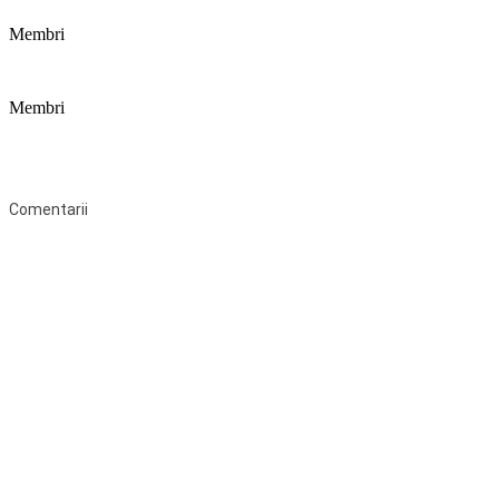
Membri
Membri
Federaţia Coaliția pentru Educație este deschisă tuturor organizațiilor
neguvernamentale non-profit și apolitice care îşi desfăşoară
activitatea în domeniul educaţional şi aderă la Statutul Federației.
Comentarii