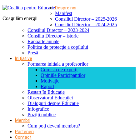
Despre noi
Manifest
Coagulăm energii
Consiliul Director – 2025-2026
Consiliul Director – 2024-2025
Consiliul Director – 2023-2024
Consiliu Director – istoric
Rapoarte anuale
Politica de protecție a copilului
Presă
Inițiative
Formarea initiala a profesorilor
Comisia de experți
Opiniile Participantilor
Motivație
Raport
Restart în Educație
Observatorul Educației
Dialoguri despre Educatie
Infografice
Poziții publice
Membri
Cum poți deveni membru?
Parteneri
Contact