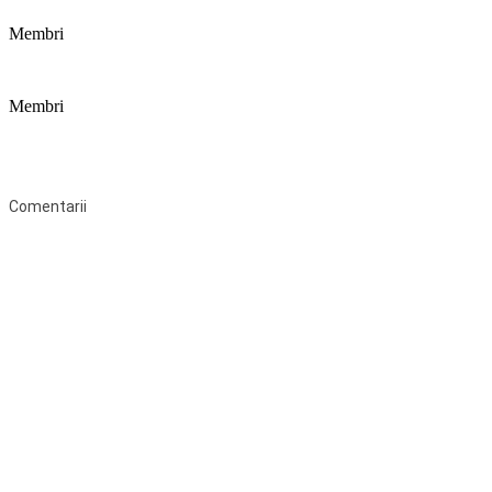
Membri
Membri
Federaţia Coaliția pentru Educație este deschisă tuturor organizațiilor
neguvernamentale non-profit și apolitice care îşi desfăşoară
activitatea în domeniul educaţional şi aderă la Statutul Federației.
Comentarii