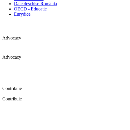
Date deschise România
OECD - Educație
Eurydice
Advocacy
Advocacy
Coaliția pentru educație a primit 109 depoziții (opinii) privind
îmbunătățirea formării inițiale a profesorilor în cadrul unei audieri
publice organizate în aprilie 2016. Aici puteți citi detalii și raportul
audierii publice.
Contribuie
Contribuie
FELICITĂRI! Dacă vrei să accesezi pagina aceasta înseamnă că îți
dorești să contribui la o Românie cu şcoli în care fiecare vrea și
poate să își împlinească potenţialul! Click aici și află cum poți
contribui!