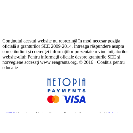
Conţinutul acestui website nu reprezintă în mod necesar poziţia
oficială a granturilor SEE 2009-2014. Întreaga răspundere asupra
corectitudinii şi coerenţei informaţiilor prezentate revine iniţiatorilor
website-ului; Pentru informaţii oficiale despre granturile SEE şi
norvegiene accesaţi www.eeagrants.org. © 2016 - Coalitia pentru
educatie
ANPC
(Autoritatea Națională pentru Protecția Consumatorilor) |
Soluționarea
online a litigiilor
– Comisia Europeană