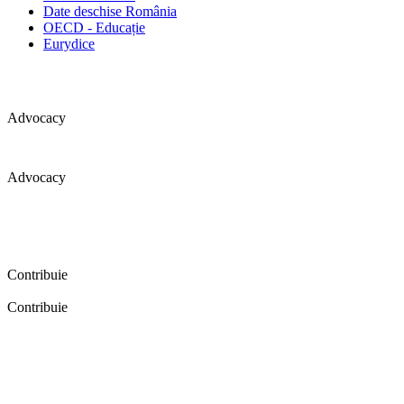
Date deschise România
OECD - Educație
Eurydice
Advocacy
Advocacy
Coaliția pentru educație a primit 109 depoziții (opinii) privind
îmbunătățirea formării inițiale a profesorilor în cadrul unei audieri
publice organizate în aprilie 2016. Aici puteți citi detalii și raportul
audierii publice.
Contribuie
Contribuie
FELICITĂRI! Dacă vrei să accesezi pagina aceasta înseamnă că îți
dorești să contribui la o Românie cu şcoli în care fiecare vrea și
poate să își împlinească potenţialul! Click aici și află cum poți
contribui!