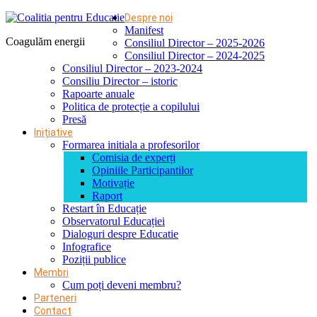
Despre noi
Manifest
Coagulăm energii
Consiliul Director – 2025-2026
Consiliul Director – 2024-2025
Consiliul Director – 2023-2024
Consiliu Director – istoric
Rapoarte anuale
Politica de protecție a copilului
Presă
Inițiative
Formarea initiala a profesorilor
Comisia de experți
Opiniile Participantilor
Motivație
Raport
Restart în Educație
Observatorul Educației
Dialoguri despre Educatie
Infografice
Poziții publice
Membri
Cum poți deveni membru?
Parteneri
Contact