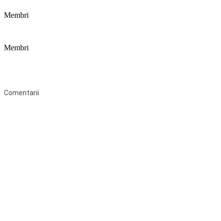
Membri
Membri
Federaţia Coaliția pentru Educație este deschisă tuturor organizațiilor
neguvernamentale non-profit și apolitice care îşi desfăşoară
activitatea în domeniul educaţional şi aderă la Statutul Federației.
Comentarii