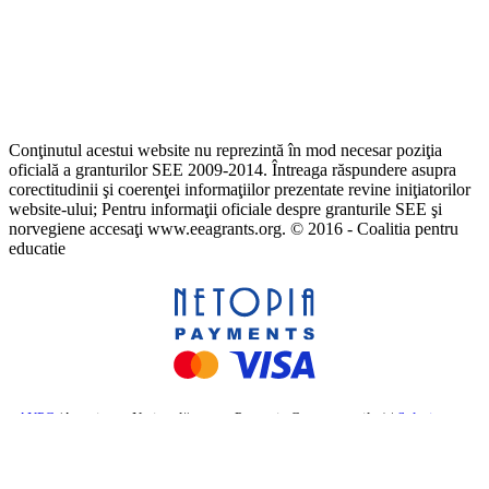
Conţinutul acestui website nu reprezintă în mod necesar poziţia
oficială a granturilor SEE 2009-2014. Întreaga răspundere asupra
corectitudinii şi coerenţei informaţiilor prezentate revine iniţiatorilor
website-ului; Pentru informaţii oficiale despre granturile SEE şi
norvegiene accesaţi www.eeagrants.org. © 2016 - Coalitia pentru
educatie
ANPC
(Autoritatea Națională pentru Protecția Consumatorilor) |
Soluționarea
online a litigiilor
– Comisia Europeană