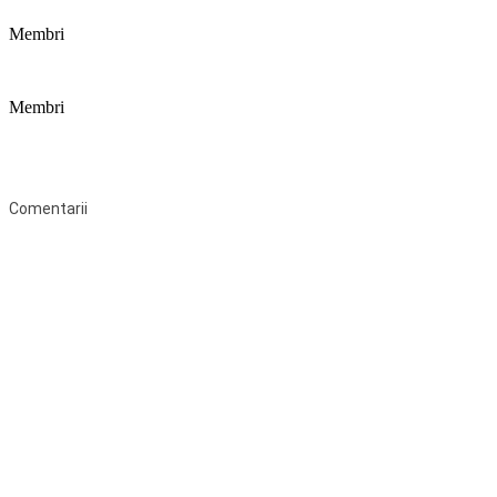
Membri
Membri
Federaţia Coaliția pentru Educație este deschisă tuturor organizațiilor
neguvernamentale non-profit și apolitice care îşi desfăşoară
activitatea în domeniul educaţional şi aderă la Statutul Federației.
Comentarii