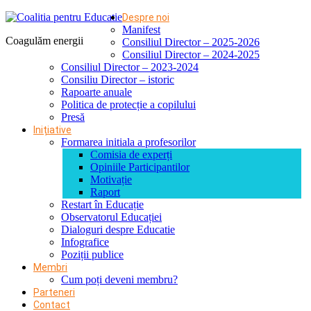
Despre noi
Manifest
Coagulăm energii
Consiliul Director – 2025-2026
Consiliul Director – 2024-2025
Consiliul Director – 2023-2024
Consiliu Director – istoric
Rapoarte anuale
Politica de protecție a copilului
Presă
Inițiative
Formarea initiala a profesorilor
Comisia de experți
Opiniile Participantilor
Motivație
Raport
Restart în Educație
Observatorul Educației
Dialoguri despre Educatie
Infografice
Poziții publice
Membri
Cum poți deveni membru?
Parteneri
Contact