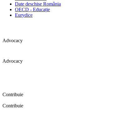
Date deschise România
OECD - Educație
Eurydice
Advocacy
Advocacy
Coaliția pentru educație a primit 109 depoziții (opinii) privind
îmbunătățirea formării inițiale a profesorilor în cadrul unei audieri
publice organizate în aprilie 2016. Aici puteți citi detalii și raportul
audierii publice.
Contribuie
Contribuie
FELICITĂRI! Dacă vrei să accesezi pagina aceasta înseamnă că îți
dorești să contribui la o Românie cu şcoli în care fiecare vrea și
poate să își împlinească potenţialul! Click aici și află cum poți
contribui!