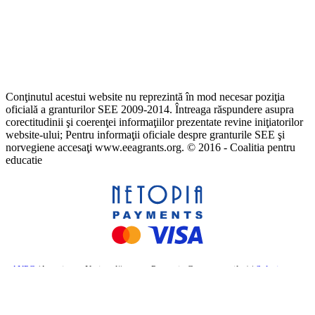
Conţinutul acestui website nu reprezintă în mod necesar poziţia
oficială a granturilor SEE 2009-2014. Întreaga răspundere asupra
corectitudinii şi coerenţei informaţiilor prezentate revine iniţiatorilor
website-ului; Pentru informaţii oficiale despre granturile SEE şi
norvegiene accesaţi www.eeagrants.org. © 2016 - Coalitia pentru
educatie
ANPC
(Autoritatea Națională pentru Protecția Consumatorilor) |
Soluționarea
online a litigiilor
– Comisia Europeană