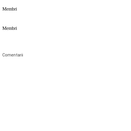
Membri
Membri
Federaţia Coaliția pentru Educație este deschisă tuturor organizațiilor
neguvernamentale non-profit și apolitice care îşi desfăşoară
activitatea în domeniul educaţional şi aderă la Statutul Federației.
Comentarii