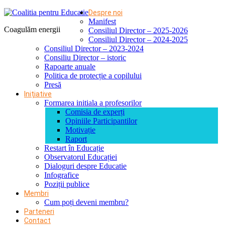
Despre noi
Manifest
Coagulăm energii
Consiliul Director – 2025-2026
Consiliul Director – 2024-2025
Consiliul Director – 2023-2024
Consiliu Director – istoric
Rapoarte anuale
Politica de protecție a copilului
Presă
Inițiative
Formarea initiala a profesorilor
Comisia de experți
Opiniile Participantilor
Motivație
Raport
Restart în Educație
Observatorul Educației
Dialoguri despre Educatie
Infografice
Poziții publice
Membri
Cum poți deveni membru?
Parteneri
Contact