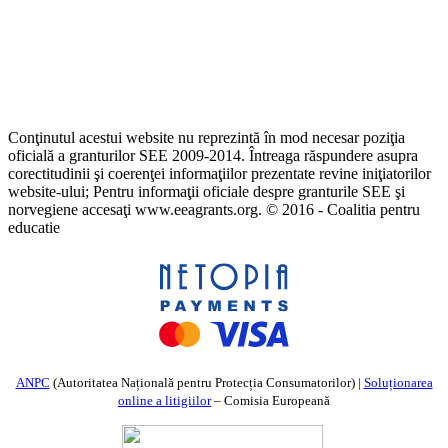
Conţinutul acestui website nu reprezintă în mod necesar poziţia
oficială a granturilor SEE 2009-2014. Întreaga răspundere asupra
corectitudinii şi coerenţei informaţiilor prezentate revine iniţiatorilor
website-ului; Pentru informaţii oficiale despre granturile SEE şi
norvegiene accesaţi www.eeagrants.org. © 2016 - Coalitia pentru
educatie
ANPC
(Autoritatea Națională pentru Protecția Consumatorilor) |
Soluționarea
online a litigiilor
– Comisia Europeană