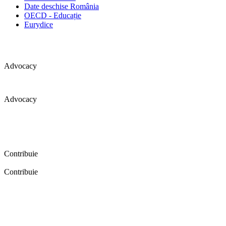
Date deschise România
OECD - Educație
Eurydice
Advocacy
Advocacy
Coaliția pentru educație a primit 109 depoziții (opinii) privind
îmbunătățirea formării inițiale a profesorilor în cadrul unei audieri
publice organizate în aprilie 2016. Aici puteți citi detalii și raportul
audierii publice.
Contribuie
Contribuie
FELICITĂRI! Dacă vrei să accesezi pagina aceasta înseamnă că îți
dorești să contribui la o Românie cu şcoli în care fiecare vrea și
poate să își împlinească potenţialul! Click aici și află cum poți
contribui!