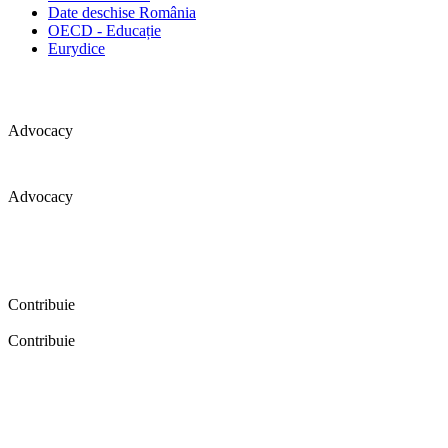
Date deschise România
OECD - Educație
Eurydice
Advocacy
Advocacy
Coaliția pentru educație a primit 109 depoziții (opinii) privind
îmbunătățirea formării inițiale a profesorilor în cadrul unei audieri
publice organizate în aprilie 2016. Aici puteți citi detalii și raportul
audierii publice.
Contribuie
Contribuie
FELICITĂRI! Dacă vrei să accesezi pagina aceasta înseamnă că îți
dorești să contribui la o Românie cu şcoli în care fiecare vrea și
poate să își împlinească potenţialul! Click aici și află cum poți
contribui!