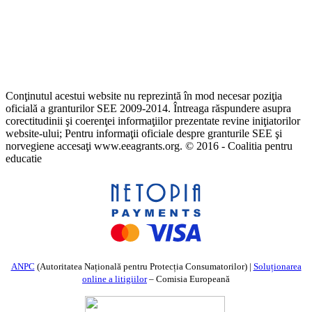
Conţinutul acestui website nu reprezintă în mod necesar poziţia
oficială a granturilor SEE 2009-2014. Întreaga răspundere asupra
corectitudinii şi coerenţei informaţiilor prezentate revine iniţiatorilor
website-ului; Pentru informaţii oficiale despre granturile SEE şi
norvegiene accesaţi www.eeagrants.org. © 2016 - Coalitia pentru
educatie
ANPC
(Autoritatea Națională pentru Protecția Consumatorilor) |
Soluționarea
online a litigiilor
– Comisia Europeană