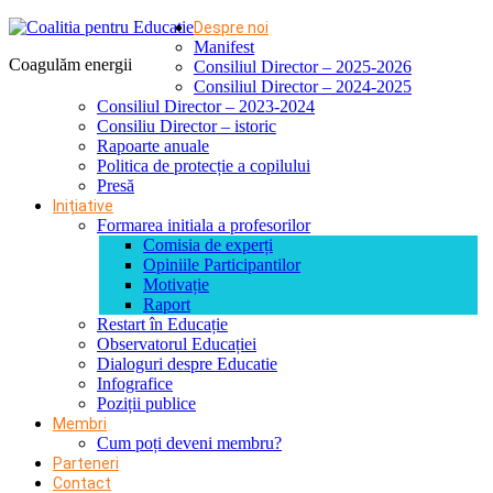
Despre noi
Manifest
Coagulăm energii
Consiliul Director – 2025-2026
Consiliul Director – 2024-2025
Consiliul Director – 2023-2024
Consiliu Director – istoric
Rapoarte anuale
Politica de protecție a copilului
Presă
Inițiative
Formarea initiala a profesorilor
Comisia de experți
Opiniile Participantilor
Motivație
Raport
Restart în Educație
Observatorul Educației
Dialoguri despre Educatie
Infografice
Poziții publice
Membri
Cum poți deveni membru?
Parteneri
Contact