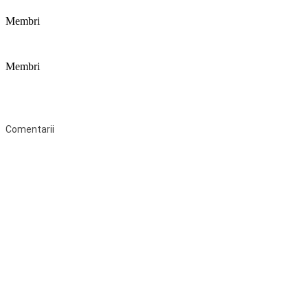
Membri
Membri
Federaţia Coaliția pentru Educație este deschisă tuturor organizațiilor
neguvernamentale non-profit și apolitice care îşi desfăşoară
activitatea în domeniul educaţional şi aderă la Statutul Federației.
Comentarii