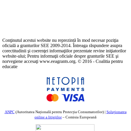
Conţinutul acestui website nu reprezintă în mod necesar poziţia
oficială a granturilor SEE 2009-2014. Întreaga răspundere asupra
corectitudinii şi coerenţei informaţiilor prezentate revine iniţiatorilor
website-ului; Pentru informaţii oficiale despre granturile SEE şi
norvegiene accesaţi www.eeagrants.org. © 2016 - Coalitia pentru
educatie
ANPC
(Autoritatea Națională pentru Protecția Consumatorilor) |
Soluționarea
online a litigiilor
– Comisia Europeană