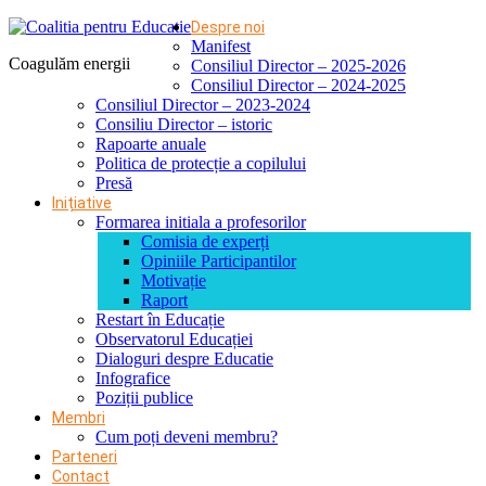
Despre noi
Manifest
Coagulăm energii
Consiliul Director – 2025-2026
Consiliul Director – 2024-2025
Consiliul Director – 2023-2024
Consiliu Director – istoric
Rapoarte anuale
Politica de protecție a copilului
Presă
Inițiative
Formarea initiala a profesorilor
Comisia de experți
Opiniile Participantilor
Motivație
Raport
Restart în Educație
Observatorul Educației
Dialoguri despre Educatie
Infografice
Poziții publice
Membri
Cum poți deveni membru?
Parteneri
Contact