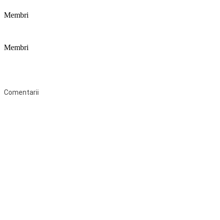
Membri
Membri
Federaţia Coaliția pentru Educație este deschisă tuturor organizațiilor
neguvernamentale non-profit și apolitice care îşi desfăşoară
activitatea în domeniul educaţional şi aderă la Statutul Federației.
Comentarii