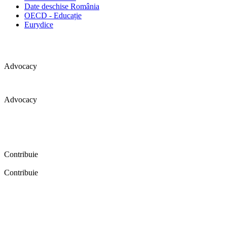
Date deschise România
OECD - Educație
Eurydice
Advocacy
Advocacy
Coaliția pentru educație a primit 109 depoziții (opinii) privind
îmbunătățirea formării inițiale a profesorilor în cadrul unei audieri
publice organizate în aprilie 2016. Aici puteți citi detalii și raportul
audierii publice.
Contribuie
Contribuie
FELICITĂRI! Dacă vrei să accesezi pagina aceasta înseamnă că îți
dorești să contribui la o Românie cu şcoli în care fiecare vrea și
poate să își împlinească potenţialul! Click aici și află cum poți
contribui!