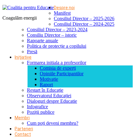
Despre noi
Manifest
Coagulăm energii
Consiliul Director – 2025-2026
Consiliul Director – 2024-2025
Consiliul Director – 2023-2024
Consiliu Director – istoric
Rapoarte anuale
Politica de protecție a copilului
Presă
Inițiative
Formarea initiala a profesorilor
Comisia de experți
Opiniile Participantilor
Motivație
Raport
Restart în Educație
Observatorul Educației
Dialoguri despre Educatie
Infografice
Poziții publice
Membri
Cum poți deveni membru?
Parteneri
Contact