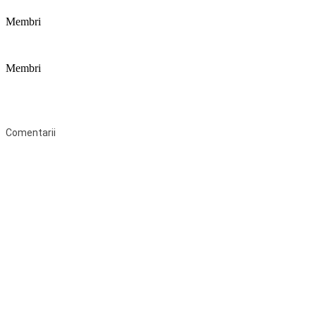
Membri
Membri
Federaţia Coaliția pentru Educație este deschisă tuturor organizațiilor
neguvernamentale non-profit și apolitice care îşi desfăşoară
activitatea în domeniul educaţional şi aderă la Statutul Federației.
Comentarii