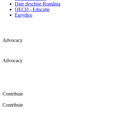
Date deschise România
OECD - Educație
Eurydice
Advocacy
Advocacy
Coaliția pentru educație a primit 109 depoziții (opinii) privind
îmbunătățirea formării inițiale a profesorilor în cadrul unei audieri
publice organizate în aprilie 2016. Aici puteți citi detalii și raportul
audierii publice.
Contribuie
Contribuie
FELICITĂRI! Dacă vrei să accesezi pagina aceasta înseamnă că îți
dorești să contribui la o Românie cu şcoli în care fiecare vrea și
poate să își împlinească potenţialul! Click aici și află cum poți
contribui!