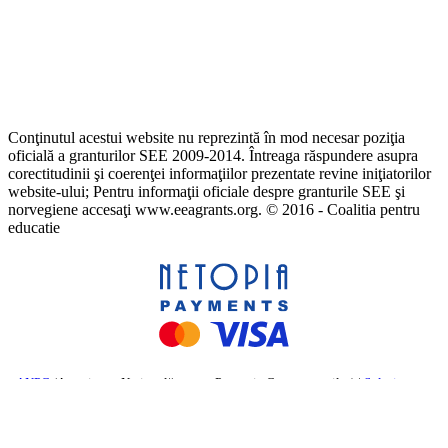
Conţinutul acestui website nu reprezintă în mod necesar poziţia
oficială a granturilor SEE 2009-2014. Întreaga răspundere asupra
corectitudinii şi coerenţei informaţiilor prezentate revine iniţiatorilor
website-ului; Pentru informaţii oficiale despre granturile SEE şi
norvegiene accesaţi www.eeagrants.org. © 2016 - Coalitia pentru
educatie
ANPC
(Autoritatea Națională pentru Protecția Consumatorilor) |
Soluționarea
online a litigiilor
– Comisia Europeană