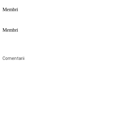
Membri
Membri
Federaţia Coaliția pentru Educație este deschisă tuturor organizațiilor
neguvernamentale non-profit și apolitice care îşi desfăşoară
activitatea în domeniul educaţional şi aderă la Statutul Federației.
Comentarii