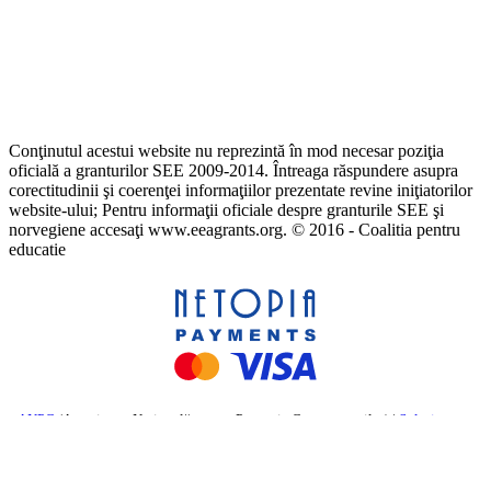
Conţinutul acestui website nu reprezintă în mod necesar poziţia
oficială a granturilor SEE 2009-2014. Întreaga răspundere asupra
corectitudinii şi coerenţei informaţiilor prezentate revine iniţiatorilor
website-ului; Pentru informaţii oficiale despre granturile SEE şi
norvegiene accesaţi www.eeagrants.org. © 2016 - Coalitia pentru
educatie
ANPC
(Autoritatea Națională pentru Protecția Consumatorilor) |
Soluționarea
online a litigiilor
– Comisia Europeană