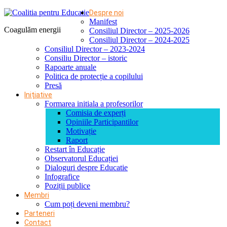
Despre noi
Manifest
Coagulăm energii
Consiliul Director – 2025-2026
Consiliul Director – 2024-2025
Consiliul Director – 2023-2024
Consiliu Director – istoric
Rapoarte anuale
Politica de protecție a copilului
Presă
Inițiative
Formarea initiala a profesorilor
Comisia de experți
Opiniile Participantilor
Motivație
Raport
Restart în Educație
Observatorul Educației
Dialoguri despre Educatie
Infografice
Poziții publice
Membri
Cum poți deveni membru?
Parteneri
Contact