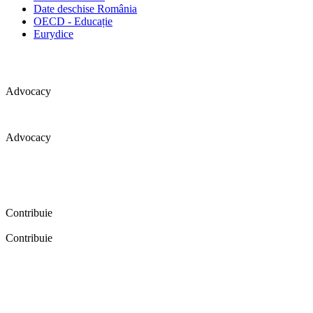
Date deschise România
OECD - Educație
Eurydice
Advocacy
Advocacy
Coaliția pentru educație a primit 109 depoziții (opinii) privind
îmbunătățirea formării inițiale a profesorilor în cadrul unei audieri
publice organizate în aprilie 2016. Aici puteți citi detalii și raportul
audierii publice.
Contribuie
Contribuie
FELICITĂRI! Dacă vrei să accesezi pagina aceasta înseamnă că îți
dorești să contribui la o Românie cu şcoli în care fiecare vrea și
poate să își împlinească potenţialul! Click aici și află cum poți
contribui!