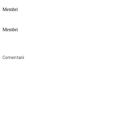
Membri
Membri
Federaţia Coaliția pentru Educație este deschisă tuturor organizațiilor
neguvernamentale non-profit și apolitice care îşi desfăşoară
activitatea în domeniul educaţional şi aderă la Statutul Federației.
Comentarii