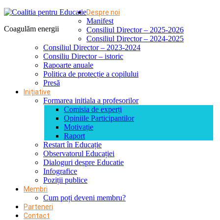
Despre noi
Manifest
Coagulăm energii
Consiliul Director – 2025-2026
Consiliul Director – 2024-2025
Consiliul Director – 2023-2024
Consiliu Director – istoric
Rapoarte anuale
Politica de protecție a copilului
Presă
Inițiative
Formarea initiala a profesorilor
Comisia de experți
Opiniile Participantilor
Motivație
Raport
Restart în Educație
Observatorul Educației
Dialoguri despre Educatie
Infografice
Poziții publice
Membri
Cum poți deveni membru?
Parteneri
Contact