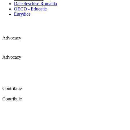
Date deschise România
OECD - Educație
Eurydice
Advocacy
Advocacy
Coaliția pentru educație a primit 109 depoziții (opinii) privind
îmbunătățirea formării inițiale a profesorilor în cadrul unei audieri
publice organizate în aprilie 2016. Aici puteți citi detalii și raportul
audierii publice.
Contribuie
Contribuie
FELICITĂRI! Dacă vrei să accesezi pagina aceasta înseamnă că îți
dorești să contribui la o Românie cu şcoli în care fiecare vrea și
poate să își împlinească potenţialul! Click aici și află cum poți
contribui!