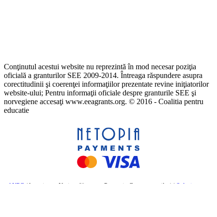
Conţinutul acestui website nu reprezintă în mod necesar poziţia
oficială a granturilor SEE 2009-2014. Întreaga răspundere asupra
corectitudinii şi coerenţei informaţiilor prezentate revine iniţiatorilor
website-ului; Pentru informaţii oficiale despre granturile SEE şi
norvegiene accesaţi www.eeagrants.org. © 2016 - Coalitia pentru
educatie
ANPC
(Autoritatea Națională pentru Protecția Consumatorilor) |
Soluționarea
online a litigiilor
– Comisia Europeană