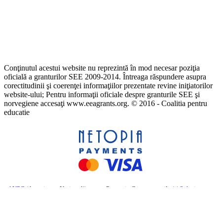
Conţinutul acestui website nu reprezintă în mod necesar poziţia
oficială a granturilor SEE 2009-2014. Întreaga răspundere asupra
corectitudinii şi coerenţei informaţiilor prezentate revine iniţiatorilor
website-ului; Pentru informaţii oficiale despre granturile SEE şi
norvegiene accesaţi www.eeagrants.org. © 2016 - Coalitia pentru
educatie
ANPC
(Autoritatea Națională pentru Protecția Consumatorilor) |
Soluționarea
online a litigiilor
– Comisia Europeană