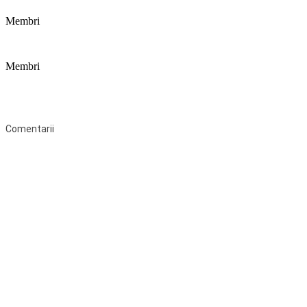
Membri
Membri
Federaţia Coaliția pentru Educație este deschisă tuturor organizațiilor
neguvernamentale non-profit și apolitice care îşi desfăşoară
activitatea în domeniul educaţional şi aderă la Statutul Federației.
Comentarii