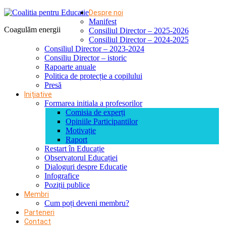
Despre noi
Manifest
Coagulăm energii
Consiliul Director – 2025-2026
Consiliul Director – 2024-2025
Consiliul Director – 2023-2024
Consiliu Director – istoric
Rapoarte anuale
Politica de protecție a copilului
Presă
Inițiative
Formarea initiala a profesorilor
Comisia de experți
Opiniile Participantilor
Motivație
Raport
Restart în Educație
Observatorul Educației
Dialoguri despre Educatie
Infografice
Poziții publice
Membri
Cum poți deveni membru?
Parteneri
Contact