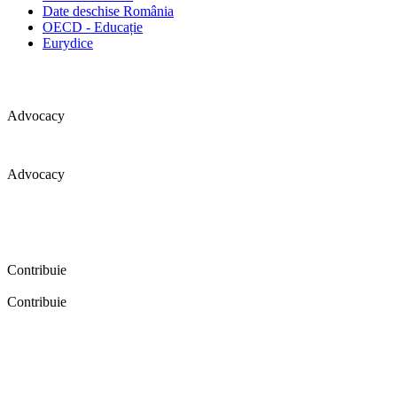
Date deschise România
OECD - Educație
Eurydice
Advocacy
Advocacy
Coaliția pentru educație a primit 109 depoziții (opinii) privind
îmbunătățirea formării inițiale a profesorilor în cadrul unei audieri
publice organizate în aprilie 2016. Aici puteți citi detalii și raportul
audierii publice.
Contribuie
Contribuie
FELICITĂRI! Dacă vrei să accesezi pagina aceasta înseamnă că îți
dorești să contribui la o Românie cu şcoli în care fiecare vrea și
poate să își împlinească potenţialul! Click aici și află cum poți
contribui!