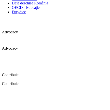
Date deschise România
OECD - Educație
Eurydice
Advocacy
Advocacy
Coaliția pentru educație a primit 109 depoziții (opinii) privind
îmbunătățirea formării inițiale a profesorilor în cadrul unei audieri
publice organizate în aprilie 2016. Aici puteți citi detalii și raportul
audierii publice.
Contribuie
Contribuie
FELICITĂRI! Dacă vrei să accesezi pagina aceasta înseamnă că îți
dorești să contribui la o Românie cu şcoli în care fiecare vrea și
poate să își împlinească potenţialul! Click aici și află cum poți
contribui!