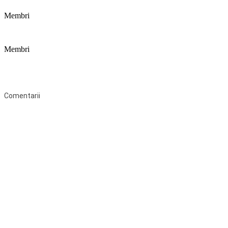
Membri
Membri
Federaţia Coaliția pentru Educație este deschisă tuturor organizațiilor
neguvernamentale non-profit și apolitice care îşi desfăşoară
activitatea în domeniul educaţional şi aderă la Statutul Federației.
Comentarii