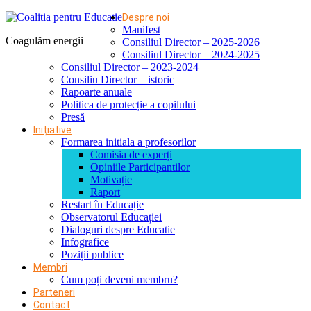
Despre noi
Manifest
Coagulăm energii
Consiliul Director – 2025-2026
Consiliul Director – 2024-2025
Consiliul Director – 2023-2024
Consiliu Director – istoric
Rapoarte anuale
Politica de protecție a copilului
Presă
Inițiative
Formarea initiala a profesorilor
Comisia de experți
Opiniile Participantilor
Motivație
Raport
Restart în Educație
Observatorul Educației
Dialoguri despre Educatie
Infografice
Poziții publice
Membri
Cum poți deveni membru?
Parteneri
Contact