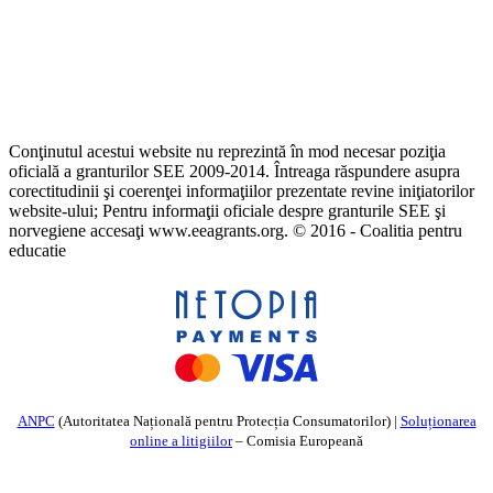
Conţinutul acestui website nu reprezintă în mod necesar poziţia
oficială a granturilor SEE 2009-2014. Întreaga răspundere asupra
corectitudinii şi coerenţei informaţiilor prezentate revine iniţiatorilor
website-ului; Pentru informaţii oficiale despre granturile SEE şi
norvegiene accesaţi www.eeagrants.org. © 2016 - Coalitia pentru
educatie
ANPC
(Autoritatea Națională pentru Protecția Consumatorilor) |
Soluționarea
online a litigiilor
– Comisia Europeană