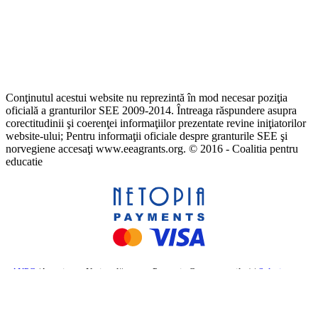
Conţinutul acestui website nu reprezintă în mod necesar poziţia
oficială a granturilor SEE 2009-2014. Întreaga răspundere asupra
corectitudinii şi coerenţei informaţiilor prezentate revine iniţiatorilor
website-ului; Pentru informaţii oficiale despre granturile SEE şi
norvegiene accesaţi www.eeagrants.org. © 2016 - Coalitia pentru
educatie
ANPC
(Autoritatea Națională pentru Protecția Consumatorilor) |
Soluționarea
online a litigiilor
– Comisia Europeană