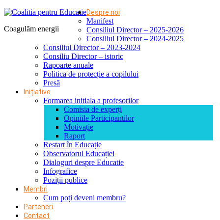
Despre noi
Manifest
Coagulăm energii
Consiliul Director – 2025-2026
Consiliul Director – 2024-2025
Consiliul Director – 2023-2024
Consiliu Director – istoric
Rapoarte anuale
Politica de protecție a copilului
Presă
Inițiative
Formarea initiala a profesorilor
Comisia de experți
Opiniile Participantilor
Motivație
Raport
Restart în Educație
Observatorul Educației
Dialoguri despre Educatie
Infografice
Poziții publice
Membri
Cum poți deveni membru?
Parteneri
Contact