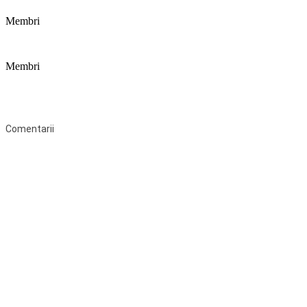
Membri
Membri
Federaţia Coaliția pentru Educație este deschisă tuturor organizațiilor
neguvernamentale non-profit și apolitice care îşi desfăşoară
activitatea în domeniul educaţional şi aderă la Statutul Federației.
Comentarii