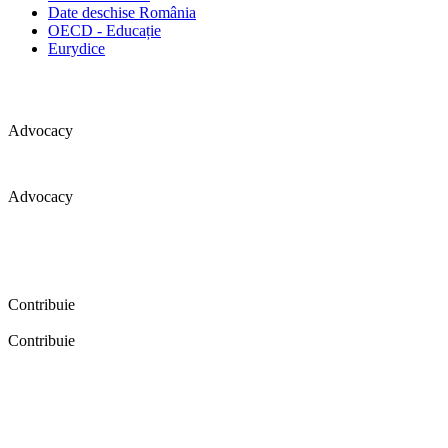
Date deschise România
OECD - Educație
Eurydice
Advocacy
Advocacy
Coaliția pentru educație a primit 109 depoziții (opinii) privind
îmbunătățirea formării inițiale a profesorilor în cadrul unei audieri
publice organizate în aprilie 2016. Aici puteți citi detalii și raportul
audierii publice.
Contribuie
Contribuie
FELICITĂRI! Dacă vrei să accesezi pagina aceasta înseamnă că îți
dorești să contribui la o Românie cu şcoli în care fiecare vrea și
poate să își împlinească potenţialul! Click aici și află cum poți
contribui!