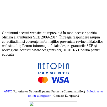
Conţinutul acestui website nu reprezintă în mod necesar poziţia
oficială a granturilor SEE 2009-2014. Întreaga răspundere asupra
corectitudinii şi coerenţei informaţiilor prezentate revine iniţiatorilor
website-ului; Pentru informaţii oficiale despre granturile SEE şi
norvegiene accesaţi www.eeagrants.org. © 2016 - Coalitia pentru
educatie
ANPC
(Autoritatea Națională pentru Protecția Consumatorilor) |
Soluționarea
online a litigiilor
– Comisia Europeană