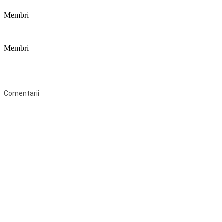
Membri
Membri
Federaţia Coaliția pentru Educație este deschisă tuturor organizațiilor
neguvernamentale non-profit și apolitice care îşi desfăşoară
activitatea în domeniul educaţional şi aderă la Statutul Federației.
Comentarii