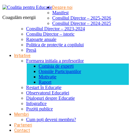
Despre noi
Manifest
Coagulăm energii
Consiliul Director – 2025-2026
Consiliul Director – 2024-2025
Consiliul Director – 2023-2024
Consiliu Director – istoric
Rapoarte anuale
Politica de protecție a copilului
Presă
Inițiative
Formarea initiala a profesorilor
Comisia de experți
Opiniile Participantilor
Motivație
Raport
Restart în Educație
Observatorul Educației
Dialoguri despre Educatie
Infografice
Poziții publice
Membri
Cum poți deveni membru?
Parteneri
Contact