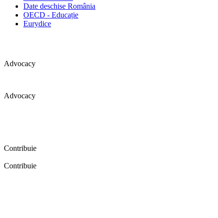
Date deschise România
OECD - Educație
Eurydice
Advocacy
Advocacy
Coaliția pentru educație a primit 109 depoziții (opinii) privind
îmbunătățirea formării inițiale a profesorilor în cadrul unei audieri
publice organizate în aprilie 2016. Aici puteți citi detalii și raportul
audierii publice.
Contribuie
Contribuie
FELICITĂRI! Dacă vrei să accesezi pagina aceasta înseamnă că îți
dorești să contribui la o Românie cu şcoli în care fiecare vrea și
poate să își împlinească potenţialul! Click aici și află cum poți
contribui!