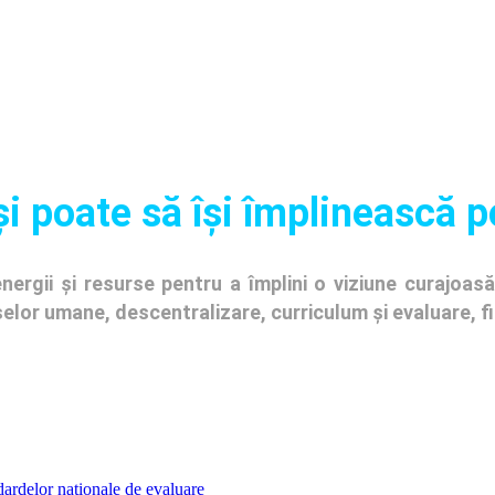
și poate să își împlinească p
ergii și resurse pentru a împlini o viziune curajoasă 
urselor umane, descentralizare, curriculum și evaluare, 