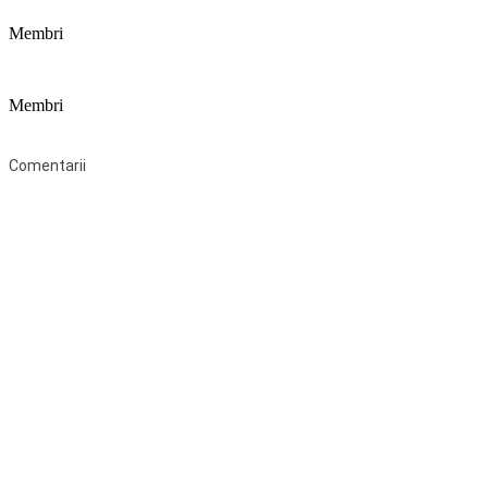
Membri
Membri
Federaţia Coaliția pentru Educație este deschisă tuturor organizațiilor 
Comentarii