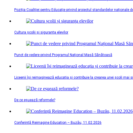
Poziția Coaliției pentru Educație privind proiectul standardelor naționale d
Cultura școlii și siguranța elevilor
Punct de vedere privind Programul Național Masă Sănătoasă
Liceenii își reimaginează educația și contribuie la crearea unei școli mai 
De ce eșuează reformele?
Conferință Reimagine Education – Buzău, 11.02.2026