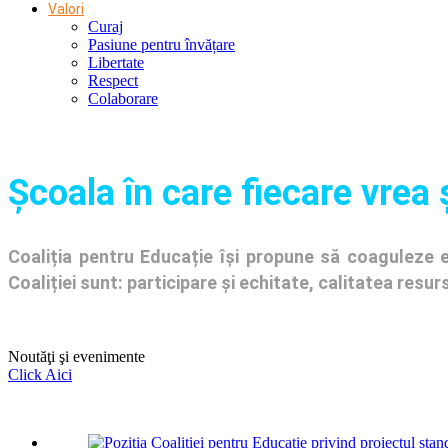
Valori
Curaj
Pasiune pentru învățare
Libertate
Respect
Colaborare
Şcoala în care fiecare vrea 
Coaliția pentru Educație își propune să coaguleze en
Coaliției sunt: participare și echitate, calitatea res
Noutăţi şi evenimente
Click Aici