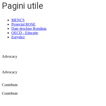
Pagini utile
MENCȘ
Proiectul ROSE
Date deschise România
OECD - Educație
Eurydice
Advocacy
Advocacy
Coaliția pentru educație a primit 109 depoziții (opinii) privind îmbunătăț
Contribuie
Contribuie
FELICITĂRI! Dacă vrei să accesezi pagina aceasta înseamnă că îți doreșt