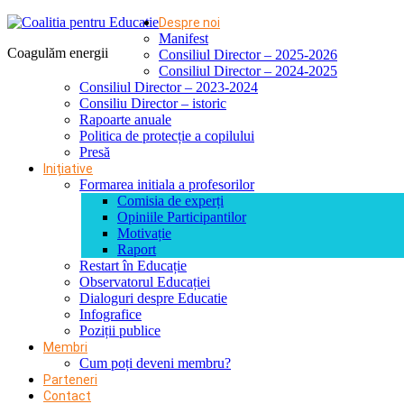
Despre noi
Manifest
Coagulăm energii
Consiliul Director – 2025-2026
Consiliul Director – 2024-2025
Consiliul Director – 2023-2024
Consiliu Director – istoric
Rapoarte anuale
Politica de protecție a copilului
Presă
Inițiative
Formarea initiala a profesorilor
Comisia de experți
Opiniile Participantilor
Motivație
Raport
Restart în Educație
Observatorul Educației
Dialoguri despre Educatie
Infografice
Poziții publice
Membri
Cum poți deveni membru?
Parteneri
Contact