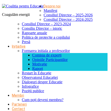
Despre noi
Manifest
Coagulăm energii
Consiliul Director – 2025-2026
Consiliul Director – 2024-2025
Consiliul Director – 2023-2024
Consiliu Director – istoric
Rapoarte anuale
Politica de protecție a copilului
Presă
Inițiative
Formarea initiala a profesorilor
Comisia de experți
Opiniile Participantilor
Motivație
Raport
Restart în Educație
Observatorul Educației
Dialoguri despre Educatie
Infografice
Poziții publice
Membri
Cum poți deveni membru?
Parteneri
Contact