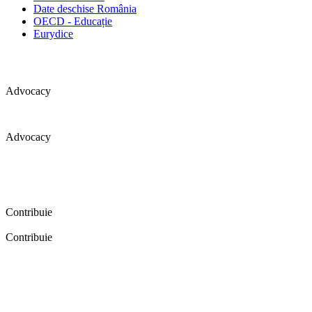
Date deschise România
OECD - Educație
Eurydice
Advocacy
Advocacy
Coaliția pentru educație a primit 109 depoziții (opinii) privind
îmbunătățirea formării inițiale a profesorilor în cadrul unei audieri
publice organizate în aprilie 2016. Aici puteți citi detalii și raportul
audierii publice.
Contribuie
Contribuie
FELICITĂRI! Dacă vrei să accesezi pagina aceasta înseamnă că îți
dorești să contribui la o Românie cu şcoli în care fiecare vrea și
poate să își împlinească potenţialul! Click aici și află cum poți
contribui!