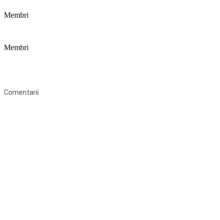
Membri
Membri
Federaţia Coaliția pentru Educație este deschisă tuturor organizațiilor
neguvernamentale non-profit și apolitice care îşi desfăşoară
activitatea în domeniul educaţional şi aderă la Statutul Federației.
Comentarii