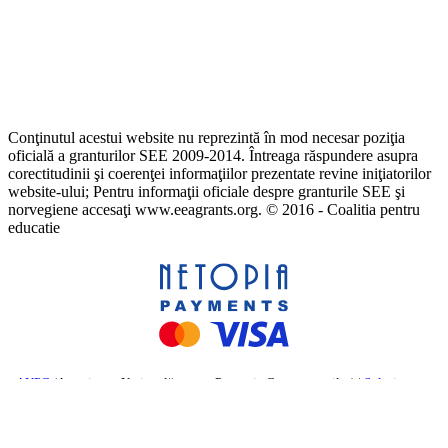
Conţinutul acestui website nu reprezintă în mod necesar poziţia
oficială a granturilor SEE 2009-2014. Întreaga răspundere asupra
corectitudinii şi coerenţei informaţiilor prezentate revine iniţiatorilor
website-ului; Pentru informaţii oficiale despre granturile SEE şi
norvegiene accesaţi www.eeagrants.org. © 2016 - Coalitia pentru
educatie
ANPC
(Autoritatea Națională pentru Protecția Consumatorilor) |
Soluționarea
online a litigiilor
– Comisia Europeană