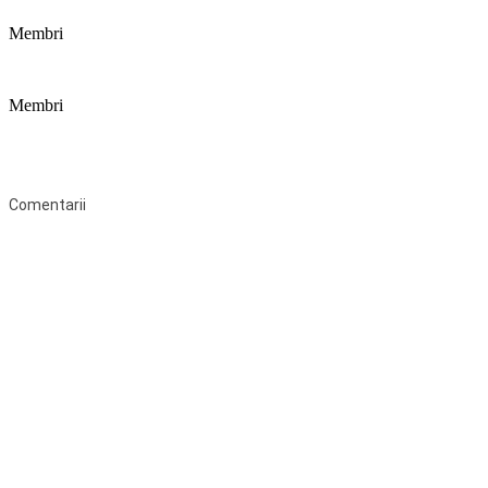
Membri
Membri
Federaţia Coaliția pentru Educație este deschisă tuturor organizațiilor
neguvernamentale non-profit și apolitice care îşi desfăşoară
activitatea în domeniul educaţional şi aderă la Statutul Federației.
Comentarii