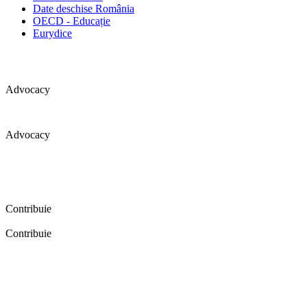
Date deschise România
OECD - Educație
Eurydice
Advocacy
Advocacy
Coaliția pentru educație a primit 109 depoziții (opinii) privind
îmbunătățirea formării inițiale a profesorilor în cadrul unei audieri
publice organizate în aprilie 2016. Aici puteți citi detalii și raportul
audierii publice.
Contribuie
Contribuie
FELICITĂRI! Dacă vrei să accesezi pagina aceasta înseamnă că îți
dorești să contribui la o Românie cu şcoli în care fiecare vrea și
poate să își împlinească potenţialul! Click aici și află cum poți
contribui!