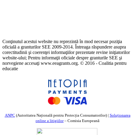
Conţinutul acestui website nu reprezintă în mod necesar poziţia
oficială a granturilor SEE 2009-2014. Întreaga răspundere asupra
corectitudinii şi coerenţei informaţiilor prezentate revine iniţiatorilor
website-ului; Pentru informaţii oficiale despre granturile SEE şi
norvegiene accesaţi www.eeagrants.org. © 2016 - Coalitia pentru
educatie
ANPC
(Autoritatea Națională pentru Protecția Consumatorilor) |
Soluționarea
online a litigiilor
– Comisia Europeană