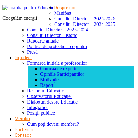
Despre noi
Manifest
Coagulăm energii
Consiliul Director – 2025-2026
Consiliul Director – 2024-2025
Consiliul Director – 2023-2024
Consiliu Director – istoric
Rapoarte anuale
Politica de protecție a copilului
Presă
Inițiative
Formarea initiala a profesorilor
Comisia de experți
Opiniile Participantilor
Motivație
Raport
Restart în Educație
Observatorul Educației
Dialoguri despre Educatie
Infografice
Poziții publice
Membri
Cum poți deveni membru?
Parteneri
Contact