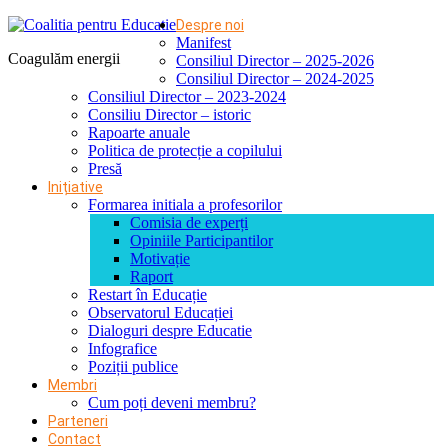
Despre noi
Manifest
Coagulăm energii
Consiliul Director – 2025-2026
Consiliul Director – 2024-2025
Consiliul Director – 2023-2024
Consiliu Director – istoric
Rapoarte anuale
Politica de protecție a copilului
Presă
Inițiative
Formarea initiala a profesorilor
Comisia de experți
Opiniile Participantilor
Motivație
Raport
Restart în Educație
Observatorul Educației
Dialoguri despre Educatie
Infografice
Poziții publice
Membri
Cum poți deveni membru?
Parteneri
Contact