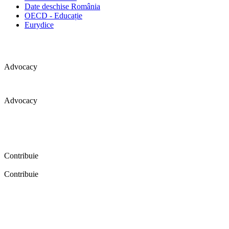
Date deschise România
OECD - Educație
Eurydice
Advocacy
Advocacy
Coaliția pentru educație a primit 109 depoziții (opinii) privind
îmbunătățirea formării inițiale a profesorilor în cadrul unei audieri
publice organizate în aprilie 2016. Aici puteți citi detalii și raportul
audierii publice.
Contribuie
Contribuie
FELICITĂRI! Dacă vrei să accesezi pagina aceasta înseamnă că îți
dorești să contribui la o Românie cu şcoli în care fiecare vrea și
poate să își împlinească potenţialul! Click aici și află cum poți
contribui!