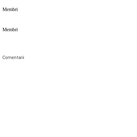
Membri
Membri
Federaţia Coaliția pentru Educație este deschisă tuturor organizațiilor
neguvernamentale non-profit și apolitice care îşi desfăşoară
activitatea în domeniul educaţional şi aderă la Statutul Federației.
Comentarii