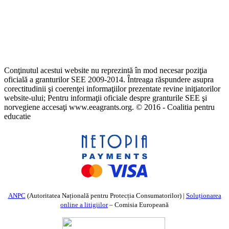
Conţinutul acestui website nu reprezintă în mod necesar poziţia
oficială a granturilor SEE 2009-2014. Întreaga răspundere asupra
corectitudinii şi coerenţei informaţiilor prezentate revine iniţiatorilor
website-ului; Pentru informaţii oficiale despre granturile SEE şi
norvegiene accesaţi www.eeagrants.org. © 2016 - Coalitia pentru
educatie
ANPC
(Autoritatea Națională pentru Protecția Consumatorilor) |
Soluționarea
online a litigiilor
– Comisia Europeană