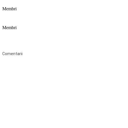
Membri
Membri
Federaţia Coaliția pentru Educație este deschisă tuturor organizațiilor
neguvernamentale non-profit și apolitice care îşi desfăşoară
activitatea în domeniul educaţional şi aderă la Statutul Federației.
Comentarii