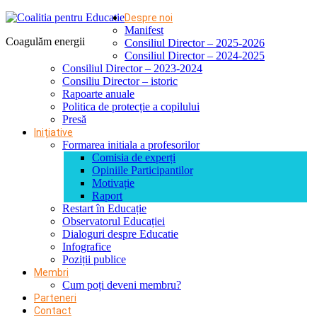
Despre noi
Manifest
Coagulăm energii
Consiliul Director – 2025-2026
Consiliul Director – 2024-2025
Consiliul Director – 2023-2024
Consiliu Director – istoric
Rapoarte anuale
Politica de protecție a copilului
Presă
Inițiative
Formarea initiala a profesorilor
Comisia de experți
Opiniile Participantilor
Motivație
Raport
Restart în Educație
Observatorul Educației
Dialoguri despre Educatie
Infografice
Poziții publice
Membri
Cum poți deveni membru?
Parteneri
Contact