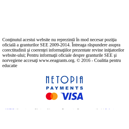
Conţinutul acestui website nu reprezintă în mod necesar poziţia
oficială a granturilor SEE 2009-2014. Întreaga răspundere asupra
corectitudinii şi coerenţei informaţiilor prezentate revine iniţiatorilor
website-ului; Pentru informaţii oficiale despre granturile SEE şi
norvegiene accesaţi www.eeagrants.org. © 2016 - Coalitia pentru
educatie
ANPC
(Autoritatea Națională pentru Protecția Consumatorilor) |
Soluționarea
online a litigiilor
– Comisia Europeană