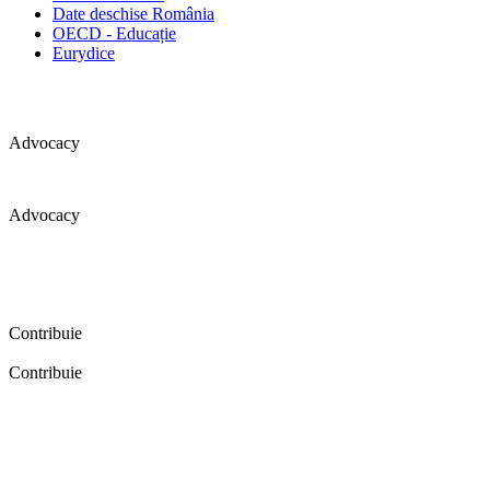
Date deschise România
OECD - Educație
Eurydice
Advocacy
Advocacy
Coaliția pentru educație a primit 109 depoziții (opinii) privind
îmbunătățirea formării inițiale a profesorilor în cadrul unei audieri
publice organizate în aprilie 2016. Aici puteți citi detalii și raportul
audierii publice.
Contribuie
Contribuie
FELICITĂRI! Dacă vrei să accesezi pagina aceasta înseamnă că îți
dorești să contribui la o Românie cu şcoli în care fiecare vrea și
poate să își împlinească potenţialul! Click aici și află cum poți
contribui!