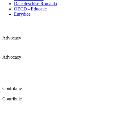
Date deschise România
OECD - Educație
Eurydice
Advocacy
Advocacy
Coaliția pentru educație a primit 109 depoziții (opinii) privind
îmbunătățirea formării inițiale a profesorilor în cadrul unei audieri
publice organizate în aprilie 2016. Aici puteți citi detalii și raportul
audierii publice.
Contribuie
Contribuie
FELICITĂRI! Dacă vrei să accesezi pagina aceasta înseamnă că îți
dorești să contribui la o Românie cu şcoli în care fiecare vrea și
poate să își împlinească potenţialul! Click aici și află cum poți
contribui!