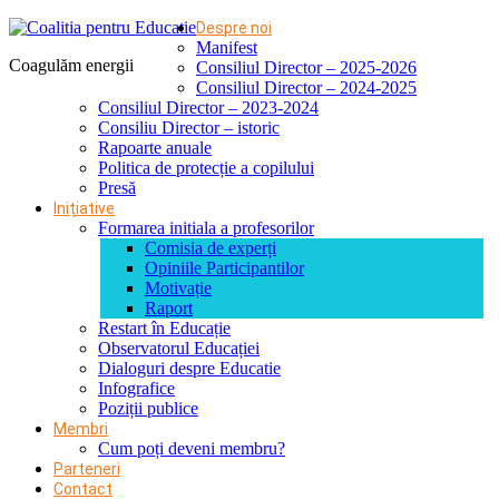
Despre noi
Manifest
Coagulăm energii
Consiliul Director – 2025-2026
Consiliul Director – 2024-2025
Consiliul Director – 2023-2024
Consiliu Director – istoric
Rapoarte anuale
Politica de protecție a copilului
Presă
Inițiative
Formarea initiala a profesorilor
Comisia de experți
Opiniile Participantilor
Motivație
Raport
Restart în Educație
Observatorul Educației
Dialoguri despre Educatie
Infografice
Poziții publice
Membri
Cum poți deveni membru?
Parteneri
Contact