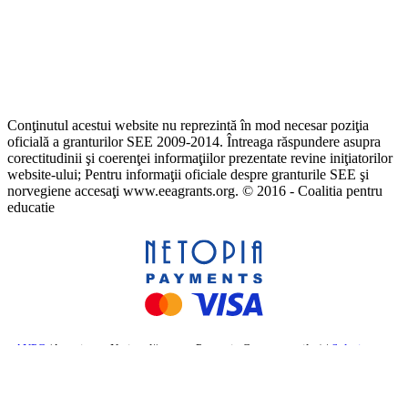
Conţinutul acestui website nu reprezintă în mod necesar poziţia
oficială a granturilor SEE 2009-2014. Întreaga răspundere asupra
corectitudinii şi coerenţei informaţiilor prezentate revine iniţiatorilor
website-ului; Pentru informaţii oficiale despre granturile SEE şi
norvegiene accesaţi www.eeagrants.org. © 2016 - Coalitia pentru
educatie
ANPC
(Autoritatea Națională pentru Protecția Consumatorilor) |
Soluționarea
online a litigiilor
– Comisia Europeană