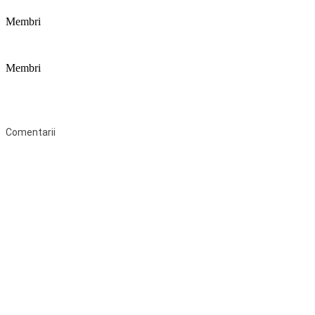
Membri
Membri
Federaţia Coaliția pentru Educație este deschisă tuturor organizațiilor
neguvernamentale non-profit și apolitice care îşi desfăşoară
activitatea în domeniul educaţional şi aderă la Statutul Federației.
Comentarii