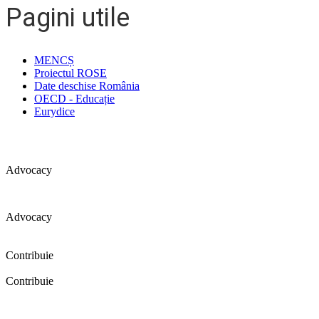
Pagini utile
MENCȘ
Proiectul ROSE
Date deschise România
OECD - Educație
Eurydice
Advocacy
Advocacy
Coaliția pentru educație a primit 109 depoziții (opinii) privind îmbunătăț
Contribuie
Contribuie
FELICITĂRI! Dacă vrei să accesezi pagina aceasta înseamnă că îți doreșt