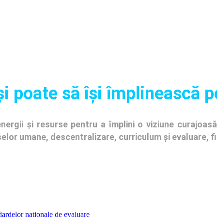
și poate să își împlinească p
ergii și resurse pentru a împlini o viziune curajoasă 
urselor umane, descentralizare, curriculum și evaluare, 