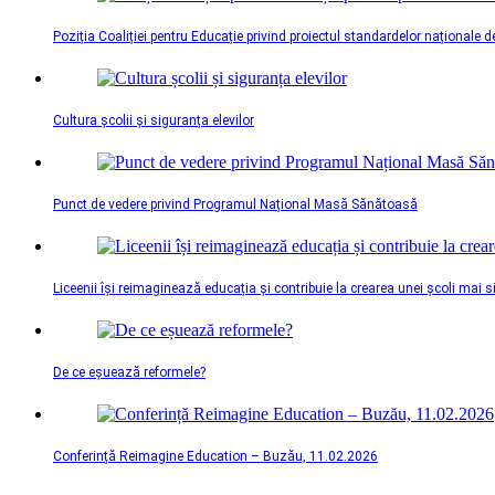
Poziția Coaliției pentru Educație privind proiectul standardelor naționale d
Cultura școlii și siguranța elevilor
Punct de vedere privind Programul Național Masă Sănătoasă
Liceenii își reimaginează educația și contribuie la crearea unei școli mai 
De ce eșuează reformele?
Conferință Reimagine Education – Buzău, 11.02.2026