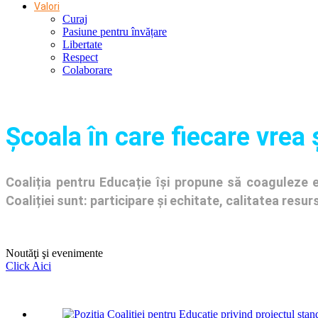
Valori
Curaj
Pasiune pentru învățare
Libertate
Respect
Colaborare
Şcoala în care fiecare vrea 
Coaliția pentru Educație își propune să coaguleze en
Coaliției sunt: participare și echitate, calitatea res
Noutăţi şi evenimente
Click Aici