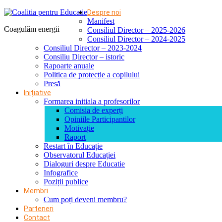
Despre noi
Manifest
Coagulăm energii
Consiliul Director – 2025-2026
Consiliul Director – 2024-2025
Consiliul Director – 2023-2024
Consiliu Director – istoric
Rapoarte anuale
Politica de protecție a copilului
Presă
Inițiative
Formarea initiala a profesorilor
Comisia de experți
Opiniile Participantilor
Motivație
Raport
Restart în Educație
Observatorul Educației
Dialoguri despre Educatie
Infografice
Poziții publice
Membri
Cum poți deveni membru?
Parteneri
Contact