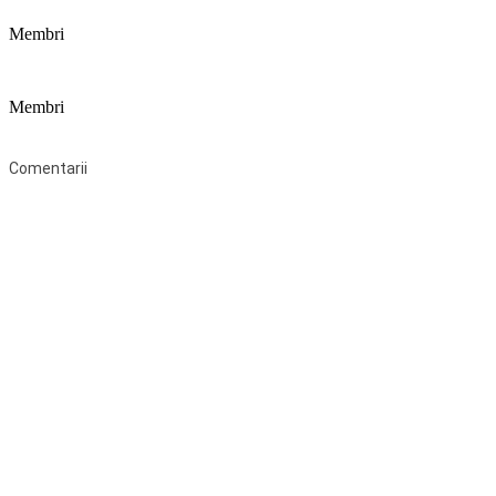
Membri
Membri
Federaţia Coaliția pentru Educație este deschisă tuturor organizațiilor 
Comentarii