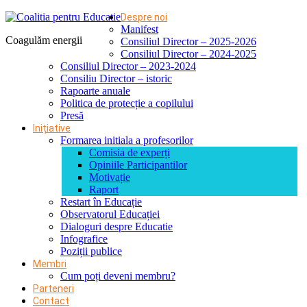
Despre noi
Manifest
Coagulăm energii
Consiliul Director – 2025-2026
Consiliul Director – 2024-2025
Consiliul Director – 2023-2024
Consiliu Director – istoric
Rapoarte anuale
Politica de protecție a copilului
Presă
Inițiative
Formarea initiala a profesorilor
Comisia de experți
Opiniile Participantilor
Motivație
Raport
Restart în Educație
Observatorul Educației
Dialoguri despre Educatie
Infografice
Poziții publice
Membri
Cum poți deveni membru?
Parteneri
Contact