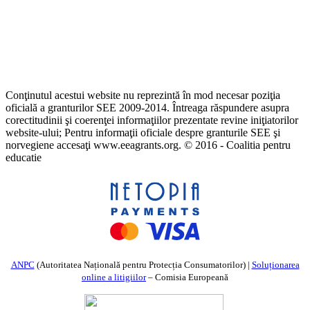
Conţinutul acestui website nu reprezintă în mod necesar poziţia
oficială a granturilor SEE 2009-2014. Întreaga răspundere asupra
corectitudinii şi coerenţei informaţiilor prezentate revine iniţiatorilor
website-ului; Pentru informaţii oficiale despre granturile SEE şi
norvegiene accesaţi www.eeagrants.org. © 2016 - Coalitia pentru
educatie
ANPC
(Autoritatea Națională pentru Protecția Consumatorilor) |
Soluționarea
online a litigiilor
– Comisia Europeană