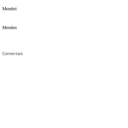
Membri
Membri
Federaţia Coaliția pentru Educație este deschisă tuturor organizațiilor
neguvernamentale non-profit și apolitice care îşi desfăşoară
activitatea în domeniul educaţional şi aderă la Statutul Federației.
Comentarii