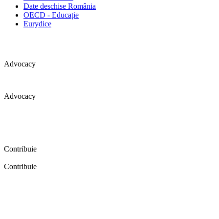
Date deschise România
OECD - Educație
Eurydice
Advocacy
Advocacy
Coaliția pentru educație a primit 109 depoziții (opinii) privind
îmbunătățirea formării inițiale a profesorilor în cadrul unei audieri
publice organizate în aprilie 2016. Aici puteți citi detalii și raportul
audierii publice.
Contribuie
Contribuie
FELICITĂRI! Dacă vrei să accesezi pagina aceasta înseamnă că îți
dorești să contribui la o Românie cu şcoli în care fiecare vrea și
poate să își împlinească potenţialul! Click aici și află cum poți
contribui!