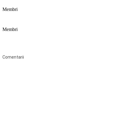
Membri
Membri
Federaţia Coaliția pentru Educație este deschisă tuturor organizațiilor
neguvernamentale non-profit și apolitice care îşi desfăşoară
activitatea în domeniul educaţional şi aderă la Statutul Federației.
Comentarii