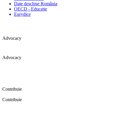
Date deschise România
OECD - Educație
Eurydice
Advocacy
Advocacy
Coaliția pentru educație a primit 109 depoziții (opinii) privind
îmbunătățirea formării inițiale a profesorilor în cadrul unei audieri
publice organizate în aprilie 2016. Aici puteți citi detalii și raportul
audierii publice.
Contribuie
Contribuie
FELICITĂRI! Dacă vrei să accesezi pagina aceasta înseamnă că îți
dorești să contribui la o Românie cu şcoli în care fiecare vrea și
poate să își împlinească potenţialul! Click aici și află cum poți
contribui!