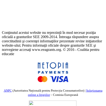
Conţinutul acestui website nu reprezintă în mod necesar poziţia
oficială a granturilor SEE 2009-2014. Întreaga răspundere asupra
corectitudinii şi coerenţei informaţiilor prezentate revine iniţiatorilor
website-ului; Pentru informaţii oficiale despre granturile SEE şi
norvegiene accesaţi www.eeagrants.org. © 2016 - Coalitia pentru
educatie
ANPC
(Autoritatea Națională pentru Protecția Consumatorilor) |
Soluționarea
online a litigiilor
– Comisia Europeană