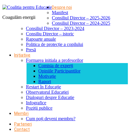
Despre noi
Manifest
Coagulăm energii
Consiliul Director – 2025-2026
Consiliul Director – 2024-2025
Consiliul Director – 2023-2024
Consiliu Director – istoric
Rapoarte anuale
Politica de protecție a copilului
Presă
Inițiative
Formarea initiala a profesorilor
Comisia de experți
Opiniile Participantilor
Motivație
Raport
Restart în Educație
Observatorul Educației
Dialoguri despre Educatie
Infografice
Poziții publice
Membri
Cum poți deveni membru?
Parteneri
Contact