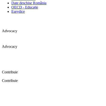
Date deschise România
OECD - Educație
Eurydice
Advocacy
Advocacy
Coaliția pentru educație a primit 109 depoziții (opinii) privind
îmbunătățirea formării inițiale a profesorilor în cadrul unei audieri
publice organizate în aprilie 2016. Aici puteți citi detalii și raportul
audierii publice.
Contribuie
Contribuie
FELICITĂRI! Dacă vrei să accesezi pagina aceasta înseamnă că îți
dorești să contribui la o Românie cu şcoli în care fiecare vrea și
poate să își împlinească potenţialul! Click aici și află cum poți
contribui!