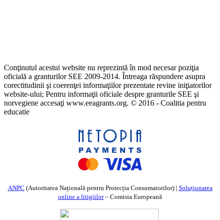
Conţinutul acestui website nu reprezintă în mod necesar poziţia
oficială a granturilor SEE 2009-2014. Întreaga răspundere asupra
corectitudinii şi coerenţei informaţiilor prezentate revine iniţiatorilor
website-ului; Pentru informaţii oficiale despre granturile SEE şi
norvegiene accesaţi www.eeagrants.org. © 2016 - Coalitia pentru
educatie
ANPC
(Autoritatea Națională pentru Protecția Consumatorilor) |
Soluționarea
online a litigiilor
– Comisia Europeană