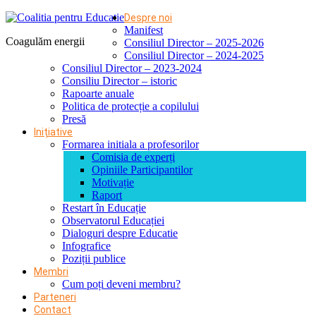
Despre noi
Manifest
Coagulăm energii
Consiliul Director – 2025-2026
Consiliul Director – 2024-2025
Consiliul Director – 2023-2024
Consiliu Director – istoric
Rapoarte anuale
Politica de protecție a copilului
Presă
Inițiative
Formarea initiala a profesorilor
Comisia de experți
Opiniile Participantilor
Motivație
Raport
Restart în Educație
Observatorul Educației
Dialoguri despre Educatie
Infografice
Poziții publice
Membri
Cum poți deveni membru?
Parteneri
Contact