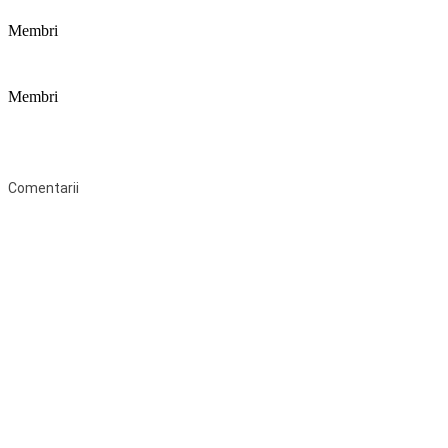
Membri
Membri
Federaţia Coaliția pentru Educație este deschisă tuturor organizațiilor
neguvernamentale non-profit și apolitice care îşi desfăşoară
activitatea în domeniul educaţional şi aderă la Statutul Federației.
Comentarii