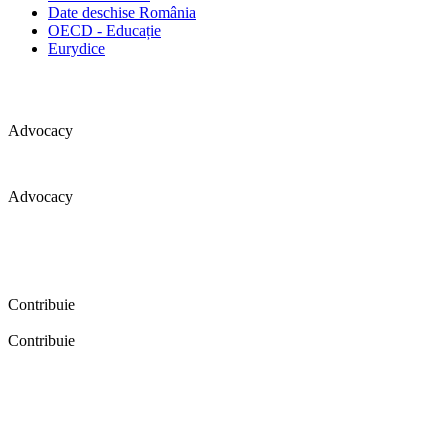
Date deschise România
OECD - Educație
Eurydice
Advocacy
Advocacy
Coaliția pentru educație a primit 109 depoziții (opinii) privind
îmbunătățirea formării inițiale a profesorilor în cadrul unei audieri
publice organizate în aprilie 2016. Aici puteți citi detalii și raportul
audierii publice.
Contribuie
Contribuie
FELICITĂRI! Dacă vrei să accesezi pagina aceasta înseamnă că îți
dorești să contribui la o Românie cu şcoli în care fiecare vrea și
poate să își împlinească potenţialul! Click aici și află cum poți
contribui!