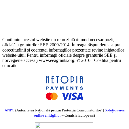
Conţinutul acestui website nu reprezintă în mod necesar poziţia
oficială a granturilor SEE 2009-2014. Întreaga răspundere asupra
corectitudinii şi coerenţei informaţiilor prezentate revine iniţiatorilor
website-ului; Pentru informaţii oficiale despre granturile SEE şi
norvegiene accesaţi www.eeagrants.org. © 2016 - Coalitia pentru
educatie
ANPC
(Autoritatea Națională pentru Protecția Consumatorilor) |
Soluționarea
online a litigiilor
– Comisia Europeană