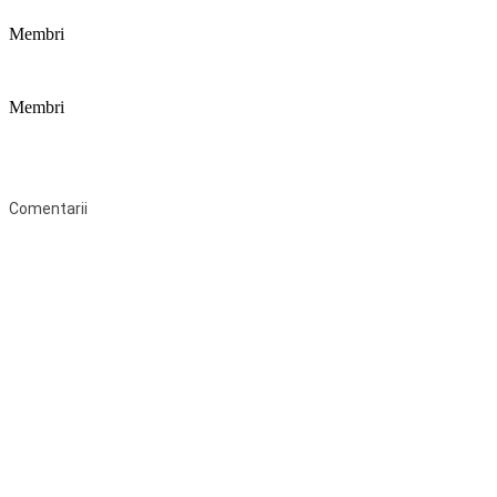
Membri
Membri
Federaţia Coaliția pentru Educație este deschisă tuturor organizațiilor
neguvernamentale non-profit și apolitice care îşi desfăşoară
activitatea în domeniul educaţional şi aderă la Statutul Federației.
Comentarii