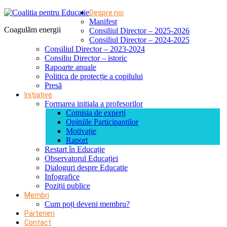
Despre noi
Manifest
Coagulăm energii
Consiliul Director – 2025-2026
Consiliul Director – 2024-2025
Consiliul Director – 2023-2024
Consiliu Director – istoric
Rapoarte anuale
Politica de protecție a copilului
Presă
Inițiative
Formarea initiala a profesorilor
Comisia de experți
Opiniile Participantilor
Motivație
Raport
Restart în Educație
Observatorul Educației
Dialoguri despre Educatie
Infografice
Poziții publice
Membri
Cum poți deveni membru?
Parteneri
Contact