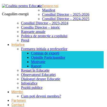
Despre noi
Manifest
Coagulăm energii
Consiliul Director – 2025-2026
Consiliul Director – 2024-2025
Consiliul Director – 2023-2024
Consiliu Director – istoric
Rapoarte anuale
Politica de protecție a copilului
Presă
Inițiative
Formarea initiala a profesorilor
Comisia de experți
Opiniile Participantilor
Motivație
Raport
Restart în Educație
Observatorul Educației
Dialoguri despre Educatie
Infografice
Poziții publice
Membri
Cum poți deveni membru?
Parteneri
Contact