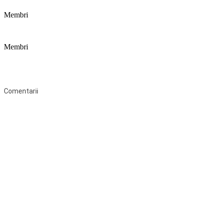
Membri
Membri
Federaţia Coaliția pentru Educație este deschisă tuturor organizațiilor
neguvernamentale non-profit și apolitice care îşi desfăşoară
activitatea în domeniul educaţional şi aderă la Statutul Federației.
Comentarii