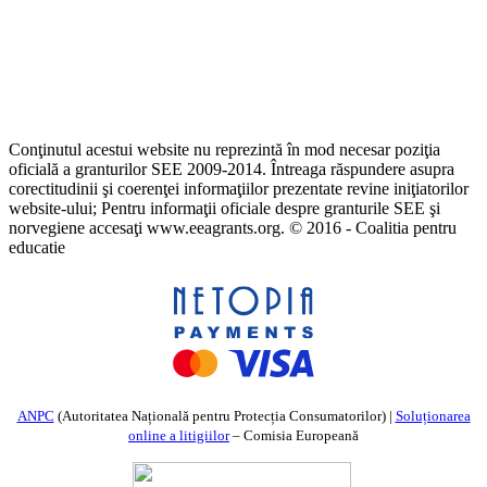
Conţinutul acestui website nu reprezintă în mod necesar poziţia
oficială a granturilor SEE 2009-2014. Întreaga răspundere asupra
corectitudinii şi coerenţei informaţiilor prezentate revine iniţiatorilor
website-ului; Pentru informaţii oficiale despre granturile SEE şi
norvegiene accesaţi www.eeagrants.org. © 2016 - Coalitia pentru
educatie
ANPC
(Autoritatea Națională pentru Protecția Consumatorilor) |
Soluționarea
online a litigiilor
– Comisia Europeană