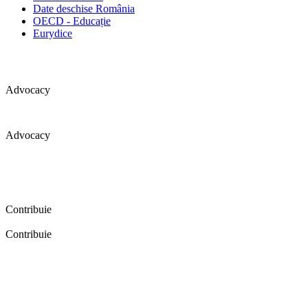
Date deschise România
OECD - Educație
Eurydice
Advocacy
Advocacy
Coaliția pentru educație a primit 109 depoziții (opinii) privind
îmbunătățirea formării inițiale a profesorilor în cadrul unei audieri
publice organizate în aprilie 2016. Aici puteți citi detalii și raportul
audierii publice.
Contribuie
Contribuie
FELICITĂRI! Dacă vrei să accesezi pagina aceasta înseamnă că îți
dorești să contribui la o Românie cu şcoli în care fiecare vrea și
poate să își împlinească potenţialul! Click aici și află cum poți
contribui!