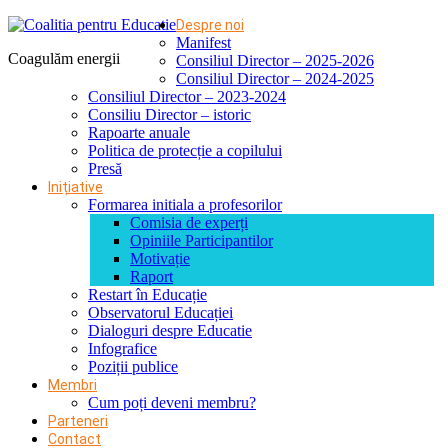
Despre noi
Manifest
Coagulăm energii
Consiliul Director – 2025-2026
Consiliul Director – 2024-2025
Consiliul Director – 2023-2024
Consiliu Director – istoric
Rapoarte anuale
Politica de protecție a copilului
Presă
Inițiative
Formarea initiala a profesorilor
Comisia de experți
Opiniile Participantilor
Motivație
Raport
Restart în Educație
Observatorul Educației
Dialoguri despre Educatie
Infografice
Poziții publice
Membri
Cum poți deveni membru?
Parteneri
Contact