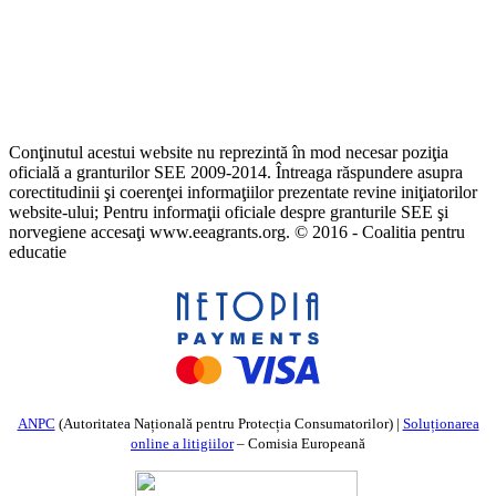
Conţinutul acestui website nu reprezintă în mod necesar poziţia
oficială a granturilor SEE 2009-2014. Întreaga răspundere asupra
corectitudinii şi coerenţei informaţiilor prezentate revine iniţiatorilor
website-ului; Pentru informaţii oficiale despre granturile SEE şi
norvegiene accesaţi www.eeagrants.org. © 2016 - Coalitia pentru
educatie
ANPC
(Autoritatea Națională pentru Protecția Consumatorilor) |
Soluționarea
online a litigiilor
– Comisia Europeană