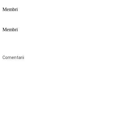
Membri
Membri
Federaţia Coaliția pentru Educație este deschisă tuturor organizațiilor
neguvernamentale non-profit și apolitice care îşi desfăşoară
activitatea în domeniul educaţional şi aderă la Statutul Federației.
Comentarii