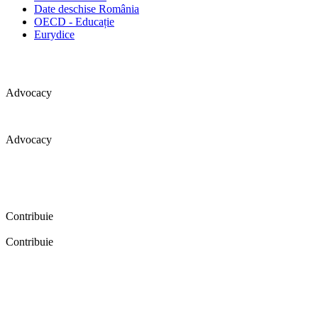
Date deschise România
OECD - Educație
Eurydice
Advocacy
Advocacy
Coaliția pentru educație a primit 109 depoziții (opinii) privind
îmbunătățirea formării inițiale a profesorilor în cadrul unei audieri
publice organizate în aprilie 2016. Aici puteți citi detalii și raportul
audierii publice.
Contribuie
Contribuie
FELICITĂRI! Dacă vrei să accesezi pagina aceasta înseamnă că îți
dorești să contribui la o Românie cu şcoli în care fiecare vrea și
poate să își împlinească potenţialul! Click aici și află cum poți
contribui!