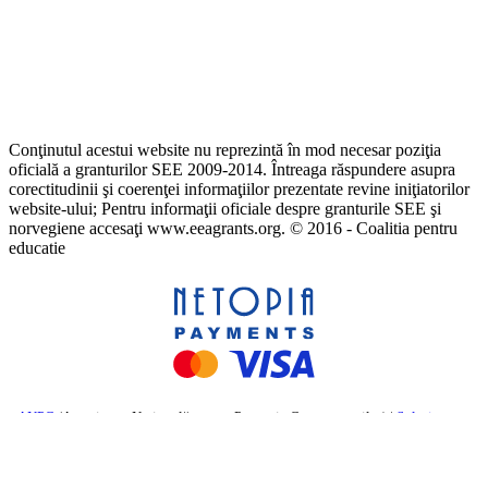
Conţinutul acestui website nu reprezintă în mod necesar poziţia
oficială a granturilor SEE 2009-2014. Întreaga răspundere asupra
corectitudinii şi coerenţei informaţiilor prezentate revine iniţiatorilor
website-ului; Pentru informaţii oficiale despre granturile SEE şi
norvegiene accesaţi www.eeagrants.org. © 2016 - Coalitia pentru
educatie
ANPC
(Autoritatea Națională pentru Protecția Consumatorilor) |
Soluționarea
online a litigiilor
– Comisia Europeană