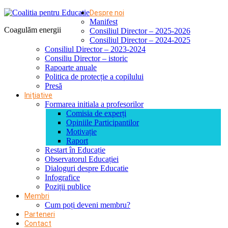
Despre noi
Manifest
Coagulăm energii
Consiliul Director – 2025-2026
Consiliul Director – 2024-2025
Consiliul Director – 2023-2024
Consiliu Director – istoric
Rapoarte anuale
Politica de protecție a copilului
Presă
Inițiative
Formarea initiala a profesorilor
Comisia de experți
Opiniile Participantilor
Motivație
Raport
Restart în Educație
Observatorul Educației
Dialoguri despre Educatie
Infografice
Poziții publice
Membri
Cum poți deveni membru?
Parteneri
Contact