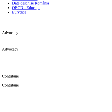
Date deschise România
OECD - Educație
Eurydice
Advocacy
Advocacy
Coaliția pentru educație a primit 109 depoziții (opinii) privind
îmbunătățirea formării inițiale a profesorilor în cadrul unei audieri
publice organizate în aprilie 2016. Aici puteți citi detalii și raportul
audierii publice.
Contribuie
Contribuie
FELICITĂRI! Dacă vrei să accesezi pagina aceasta înseamnă că îți
dorești să contribui la o Românie cu şcoli în care fiecare vrea și
poate să își împlinească potenţialul! Click aici și află cum poți
contribui!