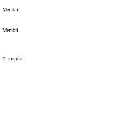
Membri
Membri
Federaţia Coaliția pentru Educație este deschisă tuturor organizațiilor
neguvernamentale non-profit și apolitice care îşi desfăşoară
activitatea în domeniul educaţional şi aderă la Statutul Federației.
Comentarii