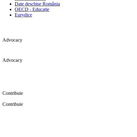
Date deschise România
OECD - Educație
Eurydice
Advocacy
Advocacy
Coaliția pentru educație a primit 109 depoziții (opinii) privind
îmbunătățirea formării inițiale a profesorilor în cadrul unei audieri
publice organizate în aprilie 2016. Aici puteți citi detalii și raportul
audierii publice.
Contribuie
Contribuie
FELICITĂRI! Dacă vrei să accesezi pagina aceasta înseamnă că îți
dorești să contribui la o Românie cu şcoli în care fiecare vrea și
poate să își împlinească potenţialul! Click aici și află cum poți
contribui!