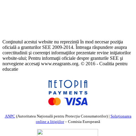
Conţinutul acestui website nu reprezintă în mod necesar poziţia
oficială a granturilor SEE 2009-2014. Întreaga răspundere asupra
corectitudinii şi coerenţei informaţiilor prezentate revine iniţiatorilor
website-ului; Pentru informaţii oficiale despre granturile SEE şi
norvegiene accesaţi www.eeagrants.org. © 2016 - Coalitia pentru
educatie
ANPC
(Autoritatea Națională pentru Protecția Consumatorilor) |
Soluționarea
online a litigiilor
– Comisia Europeană