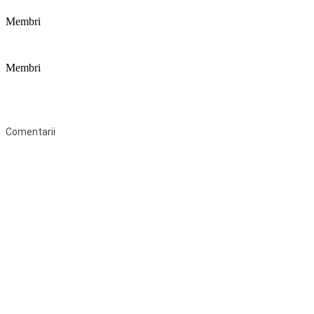
Membri
Membri
Federaţia Coaliția pentru Educație este deschisă tuturor organizațiilor
neguvernamentale non-profit și apolitice care îşi desfăşoară
activitatea în domeniul educaţional şi aderă la Statutul Federației.
Comentarii