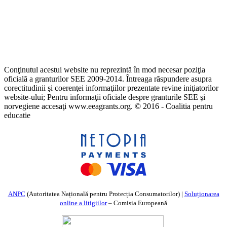
Conţinutul acestui website nu reprezintă în mod necesar poziţia
oficială a granturilor SEE 2009-2014. Întreaga răspundere asupra
corectitudinii şi coerenţei informaţiilor prezentate revine iniţiatorilor
website-ului; Pentru informaţii oficiale despre granturile SEE şi
norvegiene accesaţi www.eeagrants.org. © 2016 - Coalitia pentru
educatie
ANPC
(Autoritatea Națională pentru Protecția Consumatorilor) |
Soluționarea
online a litigiilor
– Comisia Europeană