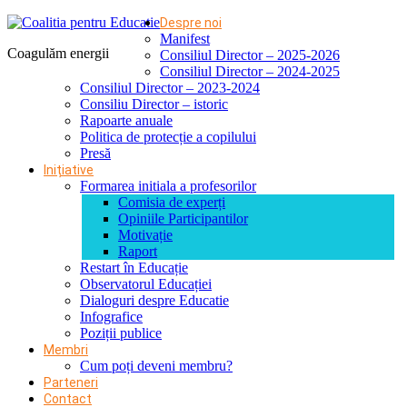
Despre noi
Manifest
Coagulăm energii
Consiliul Director – 2025-2026
Consiliul Director – 2024-2025
Consiliul Director – 2023-2024
Consiliu Director – istoric
Rapoarte anuale
Politica de protecție a copilului
Presă
Inițiative
Formarea initiala a profesorilor
Comisia de experți
Opiniile Participantilor
Motivație
Raport
Restart în Educație
Observatorul Educației
Dialoguri despre Educatie
Infografice
Poziții publice
Membri
Cum poți deveni membru?
Parteneri
Contact