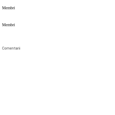
Membri
Membri
Federaţia Coaliția pentru Educație este deschisă tuturor organizațiilor
neguvernamentale non-profit și apolitice care îşi desfăşoară
activitatea în domeniul educaţional şi aderă la Statutul Federației.
Comentarii