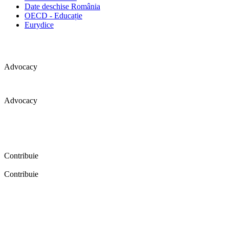
Date deschise România
OECD - Educație
Eurydice
Advocacy
Advocacy
Coaliția pentru educație a primit 109 depoziții (opinii) privind
îmbunătățirea formării inițiale a profesorilor în cadrul unei audieri
publice organizate în aprilie 2016. Aici puteți citi detalii și raportul
audierii publice.
Contribuie
Contribuie
FELICITĂRI! Dacă vrei să accesezi pagina aceasta înseamnă că îți
dorești să contribui la o Românie cu şcoli în care fiecare vrea și
poate să își împlinească potenţialul! Click aici și află cum poți
contribui!