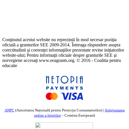
Conţinutul acestui website nu reprezintă în mod necesar poziţia
oficială a granturilor SEE 2009-2014. Întreaga răspundere asupra
corectitudinii şi coerenţei informaţiilor prezentate revine iniţiatorilor
website-ului; Pentru informaţii oficiale despre granturile SEE şi
norvegiene accesaţi www.eeagrants.org. © 2016 - Coalitia pentru
educatie
ANPC
(Autoritatea Națională pentru Protecția Consumatorilor) |
Soluționarea
online a litigiilor
– Comisia Europeană