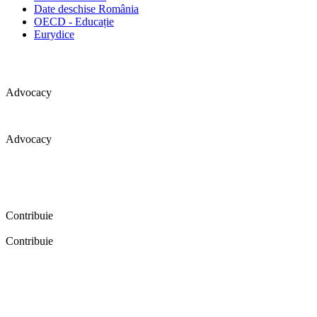
Date deschise România
OECD - Educație
Eurydice
Advocacy
Advocacy
Coaliția pentru educație a primit 109 depoziții (opinii) privind
îmbunătățirea formării inițiale a profesorilor în cadrul unei audieri
publice organizate în aprilie 2016. Aici puteți citi detalii și raportul
audierii publice.
Contribuie
Contribuie
FELICITĂRI! Dacă vrei să accesezi pagina aceasta înseamnă că îți
dorești să contribui la o Românie cu şcoli în care fiecare vrea și
poate să își împlinească potenţialul! Click aici și află cum poți
contribui!