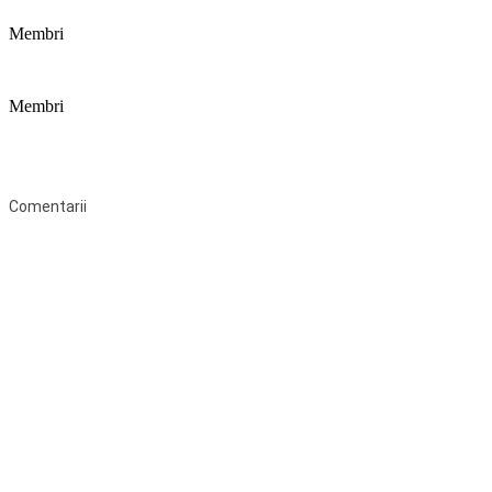
Membri
Membri
Federaţia Coaliția pentru Educație este deschisă tuturor organizațiilor
neguvernamentale non-profit și apolitice care îşi desfăşoară
activitatea în domeniul educaţional şi aderă la Statutul Federației.
Comentarii