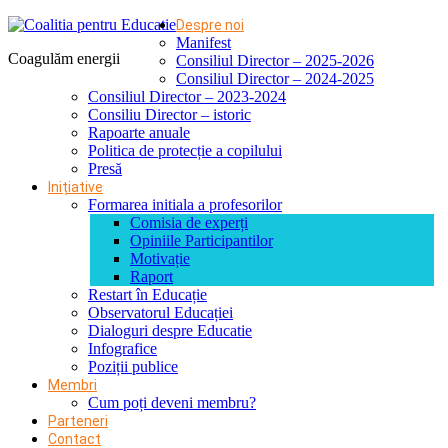
Despre noi
Manifest
Coagulăm energii
Consiliul Director – 2025-2026
Consiliul Director – 2024-2025
Consiliul Director – 2023-2024
Consiliu Director – istoric
Rapoarte anuale
Politica de protecție a copilului
Presă
Inițiative
Formarea initiala a profesorilor
Comisia de experți
Opiniile Participantilor
Motivație
Raport
Restart în Educație
Observatorul Educației
Dialoguri despre Educatie
Infografice
Poziții publice
Membri
Cum poți deveni membru?
Parteneri
Contact