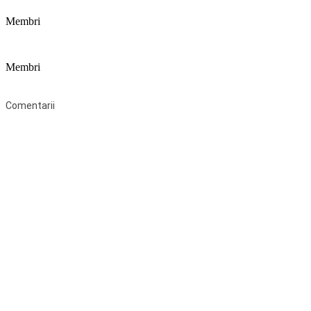
Membri
Membri
Federaţia Coaliția pentru Educație este deschisă tuturor organizațiilor 
Comentarii