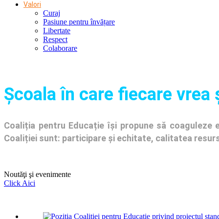
Valori
Curaj
Pasiune pentru învățare
Libertate
Respect
Colaborare
Şcoala în care fiecare vrea 
Coaliția pentru Educație își propune să coaguleze en
Coaliției sunt: participare și echitate, calitatea res
Noutăţi şi evenimente
Click Aici