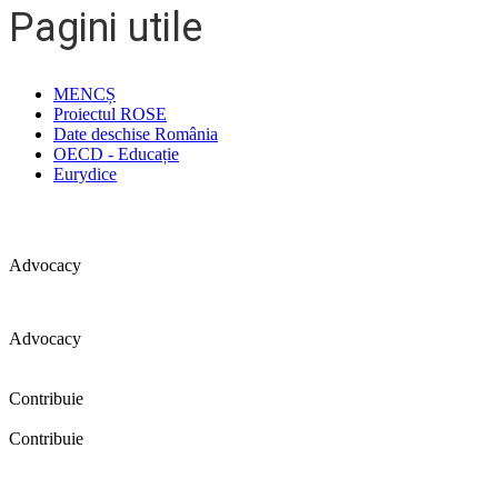
Pagini utile
MENCȘ
Proiectul ROSE
Date deschise România
OECD - Educație
Eurydice
Advocacy
Advocacy
Coaliția pentru educație a primit 109 depoziții (opinii) privind îmbunătăț
Contribuie
Contribuie
FELICITĂRI! Dacă vrei să accesezi pagina aceasta înseamnă că îți doreșt