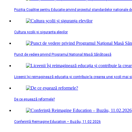
Poziția Coaliției pentru Educație privind proiectul standardelor naționale d
Cultura școlii și siguranța elevilor
Punct de vedere privind Programul Național Masă Sănătoasă
Liceenii își reimaginează educația și contribuie la crearea unei școli mai 
De ce eșuează reformele?
Conferință Reimagine Education – Buzău, 11.02.2026