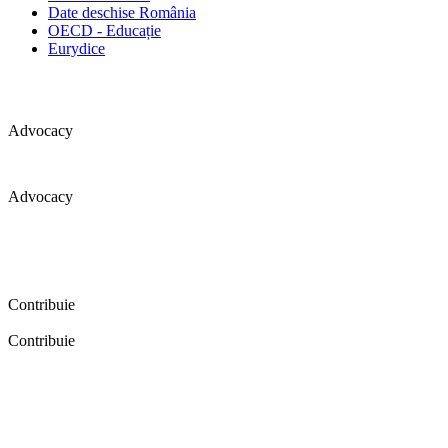
Date deschise România
OECD - Educație
Eurydice
Advocacy
Advocacy
Coaliția pentru educație a primit 109 depoziții (opinii) privind
îmbunătățirea formării inițiale a profesorilor în cadrul unei audieri
publice organizate în aprilie 2016. Aici puteți citi detalii și raportul
audierii publice.
Contribuie
Contribuie
FELICITĂRI! Dacă vrei să accesezi pagina aceasta înseamnă că îți
dorești să contribui la o Românie cu şcoli în care fiecare vrea și
poate să își împlinească potenţialul! Click aici și află cum poți
contribui!