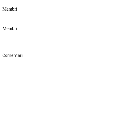
Membri
Membri
Federaţia Coaliția pentru Educație este deschisă tuturor organizațiilor
neguvernamentale non-profit și apolitice care îşi desfăşoară
activitatea în domeniul educaţional şi aderă la Statutul Federației.
Comentarii