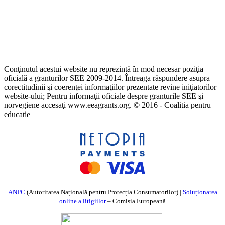
Conţinutul acestui website nu reprezintă în mod necesar poziţia
oficială a granturilor SEE 2009-2014. Întreaga răspundere asupra
corectitudinii şi coerenţei informaţiilor prezentate revine iniţiatorilor
website-ului; Pentru informaţii oficiale despre granturile SEE şi
norvegiene accesaţi www.eeagrants.org. © 2016 - Coalitia pentru
educatie
ANPC
(Autoritatea Națională pentru Protecția Consumatorilor) |
Soluționarea
online a litigiilor
– Comisia Europeană