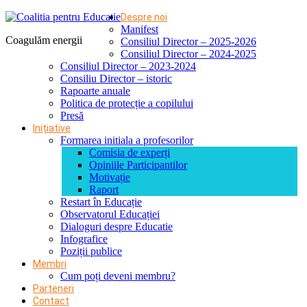
Despre noi
Manifest
Coagulăm energii
Consiliul Director – 2025-2026
Consiliul Director – 2024-2025
Consiliul Director – 2023-2024
Consiliu Director – istoric
Rapoarte anuale
Politica de protecție a copilului
Presă
Inițiative
Formarea initiala a profesorilor
Comisia de experți
Opiniile Participantilor
Motivație
Raport
Restart în Educație
Observatorul Educației
Dialoguri despre Educatie
Infografice
Poziții publice
Membri
Cum poți deveni membru?
Parteneri
Contact