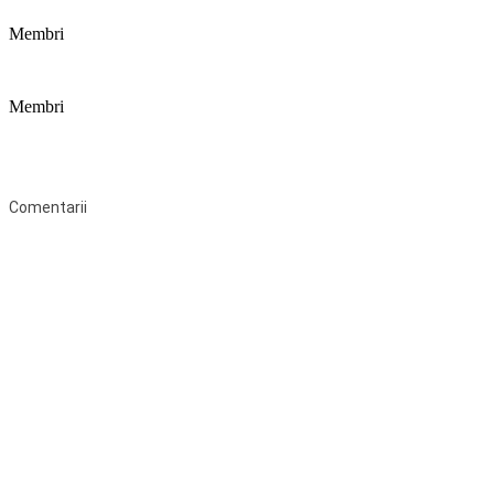
Membri
Membri
Federaţia Coaliția pentru Educație este deschisă tuturor organizațiilor
neguvernamentale non-profit și apolitice care îşi desfăşoară
activitatea în domeniul educaţional şi aderă la Statutul Federației.
Comentarii