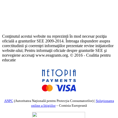
Conţinutul acestui website nu reprezintă în mod necesar poziţia
oficială a granturilor SEE 2009-2014. Întreaga răspundere asupra
corectitudinii şi coerenţei informaţiilor prezentate revine iniţiatorilor
website-ului; Pentru informaţii oficiale despre granturile SEE şi
norvegiene accesaţi www.eeagrants.org. © 2016 - Coalitia pentru
educatie
ANPC
(Autoritatea Națională pentru Protecția Consumatorilor) |
Soluționarea
online a litigiilor
– Comisia Europeană