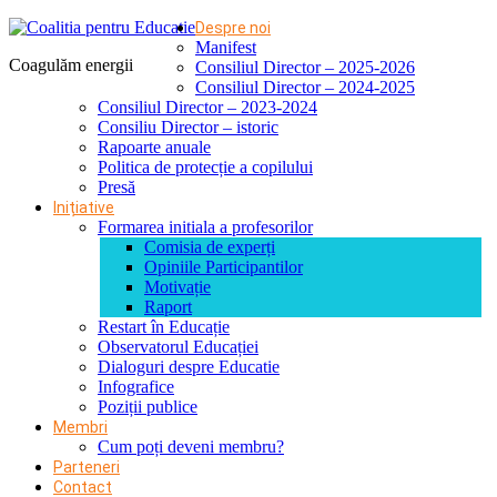
Despre noi
Manifest
Coagulăm energii
Consiliul Director – 2025-2026
Consiliul Director – 2024-2025
Consiliul Director – 2023-2024
Consiliu Director – istoric
Rapoarte anuale
Politica de protecție a copilului
Presă
Inițiative
Formarea initiala a profesorilor
Comisia de experți
Opiniile Participantilor
Motivație
Raport
Restart în Educație
Observatorul Educației
Dialoguri despre Educatie
Infografice
Poziții publice
Membri
Cum poți deveni membru?
Parteneri
Contact