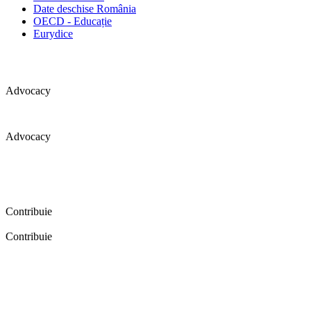
Date deschise România
OECD - Educație
Eurydice
Advocacy
Advocacy
Coaliția pentru educație a primit 109 depoziții (opinii) privind
îmbunătățirea formării inițiale a profesorilor în cadrul unei audieri
publice organizate în aprilie 2016. Aici puteți citi detalii și raportul
audierii publice.
Contribuie
Contribuie
FELICITĂRI! Dacă vrei să accesezi pagina aceasta înseamnă că îți
dorești să contribui la o Românie cu şcoli în care fiecare vrea și
poate să își împlinească potenţialul! Click aici și află cum poți
contribui!