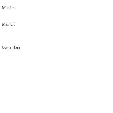
Membri
Membri
Federaţia Coaliția pentru Educație este deschisă tuturor organizațiilor
neguvernamentale non-profit și apolitice care îşi desfăşoară
activitatea în domeniul educaţional şi aderă la Statutul Federației.
Comentarii