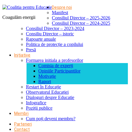
Despre noi
Manifest
Coagulăm energii
Consiliul Director – 2025-2026
Consiliul Director – 2024-2025
Consiliul Director – 2023-2024
Consiliu Director – istoric
Rapoarte anuale
Politica de protecție a copilului
Presă
Inițiative
Formarea initiala a profesorilor
Comisia de experți
Opiniile Participantilor
Motivație
Raport
Restart în Educație
Observatorul Educației
Dialoguri despre Educatie
Infografice
Poziții publice
Membri
Cum poți deveni membru?
Parteneri
Contact