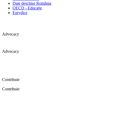
Date deschise România
OECD - Educație
Eurydice
Advocacy
Advocacy
Coaliția pentru educație a primit 109 depoziții (opinii) privind
îmbunătățirea formării inițiale a profesorilor în cadrul unei audieri
publice organizate în aprilie 2016. Aici puteți citi detalii și raportul
audierii publice.
Contribuie
Contribuie
FELICITĂRI! Dacă vrei să accesezi pagina aceasta înseamnă că îți
dorești să contribui la o Românie cu şcoli în care fiecare vrea și
poate să își împlinească potenţialul! Click aici și află cum poți
contribui!