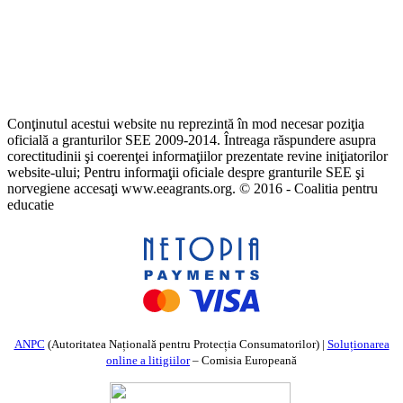
Conţinutul acestui website nu reprezintă în mod necesar poziţia
oficială a granturilor SEE 2009-2014. Întreaga răspundere asupra
corectitudinii şi coerenţei informaţiilor prezentate revine iniţiatorilor
website-ului; Pentru informaţii oficiale despre granturile SEE şi
norvegiene accesaţi www.eeagrants.org. © 2016 - Coalitia pentru
educatie
ANPC
(Autoritatea Națională pentru Protecția Consumatorilor) |
Soluționarea
online a litigiilor
– Comisia Europeană