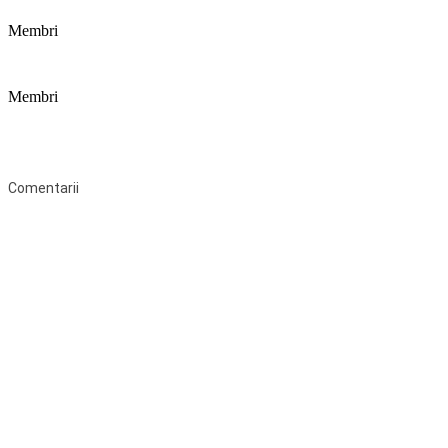
Membri
Membri
Federaţia Coaliția pentru Educație este deschisă tuturor organizațiilor
neguvernamentale non-profit și apolitice care îşi desfăşoară
activitatea în domeniul educaţional şi aderă la Statutul Federației.
Comentarii