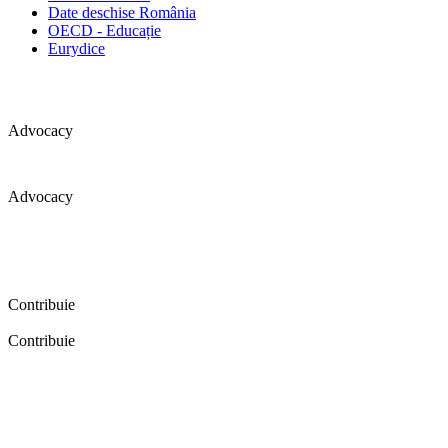
Date deschise România
OECD - Educație
Eurydice
Advocacy
Advocacy
Coaliția pentru educație a primit 109 depoziții (opinii) privind
îmbunătățirea formării inițiale a profesorilor în cadrul unei audieri
publice organizate în aprilie 2016. Aici puteți citi detalii și raportul
audierii publice.
Contribuie
Contribuie
FELICITĂRI! Dacă vrei să accesezi pagina aceasta înseamnă că îți
dorești să contribui la o Românie cu şcoli în care fiecare vrea și
poate să își împlinească potenţialul! Click aici și află cum poți
contribui!