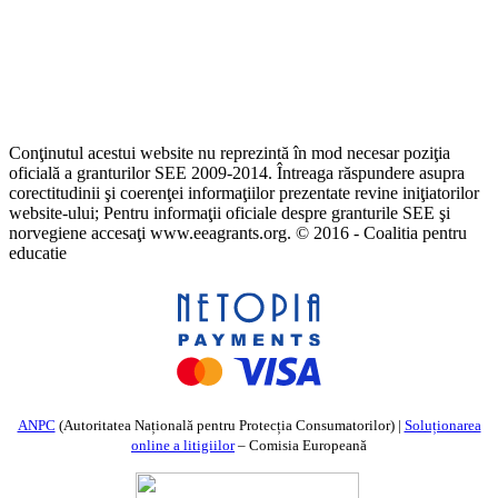
Conţinutul acestui website nu reprezintă în mod necesar poziţia
oficială a granturilor SEE 2009-2014. Întreaga răspundere asupra
corectitudinii şi coerenţei informaţiilor prezentate revine iniţiatorilor
website-ului; Pentru informaţii oficiale despre granturile SEE şi
norvegiene accesaţi www.eeagrants.org. © 2016 - Coalitia pentru
educatie
ANPC
(Autoritatea Națională pentru Protecția Consumatorilor) |
Soluționarea
online a litigiilor
– Comisia Europeană