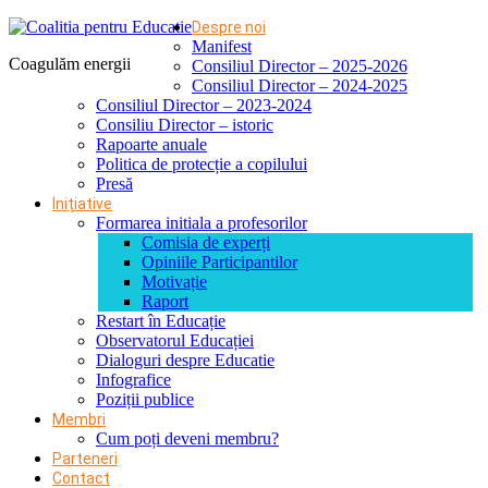
Despre noi
Manifest
Coagulăm energii
Consiliul Director – 2025-2026
Consiliul Director – 2024-2025
Consiliul Director – 2023-2024
Consiliu Director – istoric
Rapoarte anuale
Politica de protecție a copilului
Presă
Inițiative
Formarea initiala a profesorilor
Comisia de experți
Opiniile Participantilor
Motivație
Raport
Restart în Educație
Observatorul Educației
Dialoguri despre Educatie
Infografice
Poziții publice
Membri
Cum poți deveni membru?
Parteneri
Contact