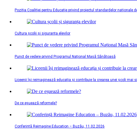
Poziția Coaliției pentru Educație privind proiectul standardelor naționale d
Cultura școlii și siguranța elevilor
Punct de vedere privind Programul Național Masă Sănătoasă
Liceenii își reimaginează educația și contribuie la crearea unei școli mai 
De ce eșuează reformele?
Conferință Reimagine Education – Buzău, 11.02.2026