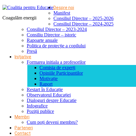
Despre noi
Manifest
Coagulăm energii
Consiliul Director – 2025-2026
Consiliul Director – 2024-2025
Consiliul Director – 2023-2024
Consiliu Director – istoric
Rapoarte anuale
Politica de protecție a copilului
Presă
Inițiative
Formarea initiala a profesorilor
Comisia de experți
Opiniile Participantilor
Motivație
Raport
Restart în Educație
Observatorul Educației
Dialoguri despre Educatie
Infografice
Poziții publice
Membri
Cum poți deveni membru?
Parteneri
Contact