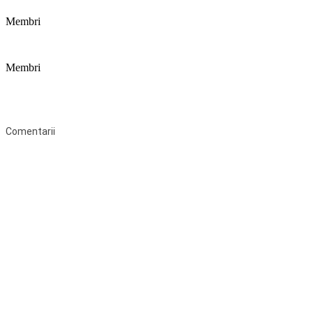
Membri
Membri
Federaţia Coaliția pentru Educație este deschisă tuturor organizațiilor
neguvernamentale non-profit și apolitice care îşi desfăşoară
activitatea în domeniul educaţional şi aderă la Statutul Federației.
Comentarii