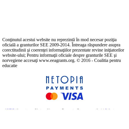
Conţinutul acestui website nu reprezintă în mod necesar poziţia
oficială a granturilor SEE 2009-2014. Întreaga răspundere asupra
corectitudinii şi coerenţei informaţiilor prezentate revine iniţiatorilor
website-ului; Pentru informaţii oficiale despre granturile SEE şi
norvegiene accesaţi www.eeagrants.org. © 2016 - Coalitia pentru
educatie
ANPC
(Autoritatea Națională pentru Protecția Consumatorilor) |
Soluționarea
online a litigiilor
– Comisia Europeană