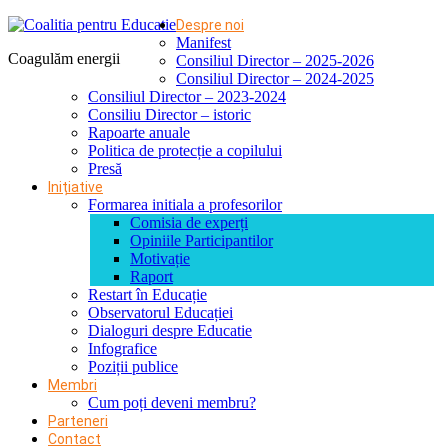
Despre noi
Manifest
Coagulăm energii
Consiliul Director – 2025-2026
Consiliul Director – 2024-2025
Consiliul Director – 2023-2024
Consiliu Director – istoric
Rapoarte anuale
Politica de protecție a copilului
Presă
Inițiative
Formarea initiala a profesorilor
Comisia de experți
Opiniile Participantilor
Motivație
Raport
Restart în Educație
Observatorul Educației
Dialoguri despre Educatie
Infografice
Poziții publice
Membri
Cum poți deveni membru?
Parteneri
Contact