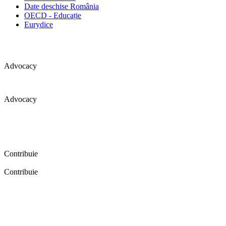
Date deschise România
OECD - Educație
Eurydice
Advocacy
Advocacy
Coaliția pentru educație a primit 109 depoziții (opinii) privind
îmbunătățirea formării inițiale a profesorilor în cadrul unei audieri
publice organizate în aprilie 2016. Aici puteți citi detalii și raportul
audierii publice.
Contribuie
Contribuie
FELICITĂRI! Dacă vrei să accesezi pagina aceasta înseamnă că îți
dorești să contribui la o Românie cu şcoli în care fiecare vrea și
poate să își împlinească potenţialul! Click aici și află cum poți
contribui!