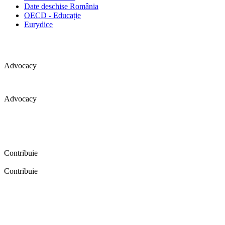
Date deschise România
OECD - Educație
Eurydice
Advocacy
Advocacy
Coaliția pentru educație a primit 109 depoziții (opinii) privind
îmbunătățirea formării inițiale a profesorilor în cadrul unei audieri
publice organizate în aprilie 2016. Aici puteți citi detalii și raportul
audierii publice.
Contribuie
Contribuie
FELICITĂRI! Dacă vrei să accesezi pagina aceasta înseamnă că îți
dorești să contribui la o Românie cu şcoli în care fiecare vrea și
poate să își împlinească potenţialul! Click aici și află cum poți
contribui!