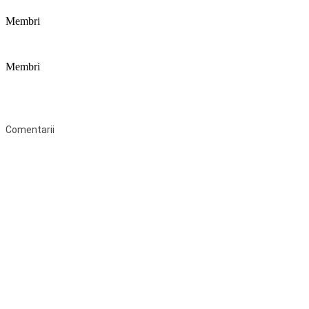
Membri
Membri
Federaţia Coaliția pentru Educație este deschisă tuturor organizațiilor
neguvernamentale non-profit și apolitice care îşi desfăşoară
activitatea în domeniul educaţional şi aderă la Statutul Federației.
Comentarii