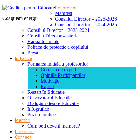
Despre noi
Manifest
Coagulăm energii
Consiliul Director – 2025-2026
Consiliul Director – 2024-2025
Consiliul Director – 2023-2024
Consiliu Director – istoric
Rapoarte anuale
Politica de protecție a copilului
Presă
Inițiative
Formarea initiala a profesorilor
Comisia de experți
Opiniile Participantilor
Motivație
Raport
Restart în Educație
Observatorul Educației
Dialoguri despre Educatie
Infografice
Poziții publice
Membri
Cum poți deveni membru?
Parteneri
Contact